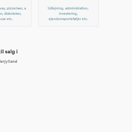
ay, pizzeriaer, a
Udlejning, administration,
er, diskoteker,
investering,
use etc.
ejendomsporteføljer etc.
l salg i
erjylland