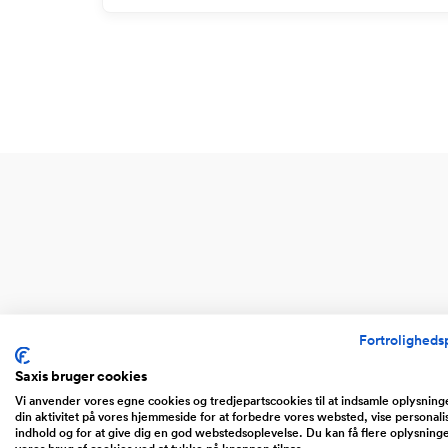
Fortrolighedsp
Saxis bruger cookies
Vi anvender vores egne cookies og tredjepartscookies til at indsamle oplysnin
din aktivitet på vores hjemmeside for at forbedre vores websted, vise personali
indhold og for at give dig en god webstedsoplevelse. Du kan få flere oplysning
Website
Web
vores brug af cookies ved at tykke på knappen tilpas.