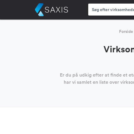
Forside
Virkso
Er du på udkig efter at finde et 
har vi samlet en liste over virk