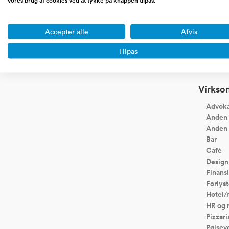
Portaler, community sites,
Handel ove
affiliate sites, blogs, saas,
dropshipping
Accepter alle
Afvis
markedspladser etc.
koncept
Tilpas
Virksom
Advoka
Anden 
Anden 
Bar
Café
Design
Finansi
Forlyst
Hotel/
HR og 
Pizzari
Pølsev