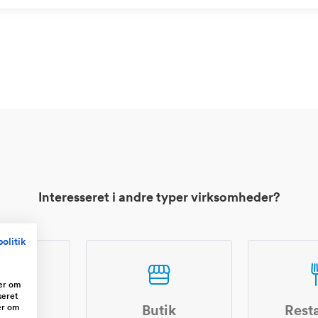
Interesseret i andre typer virksomheder?
olitik
ger om
seret
er om
shop
Butik
Rest