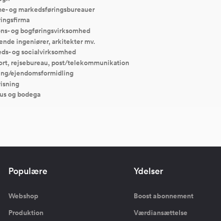
e- og markedsføringsbureauer
ingsfirma
ons- og bogføringsvirksomhed
ende ingeniører, arkitekter mv.
ds- og socialvirksomhed
ort, rejsebureau, post/telekommunikation
ing/ejendomsformidling
isning
us og bodega
Populære
Ydelser
Webshop
Boost abonnement
Produktion
Værdiansættelse