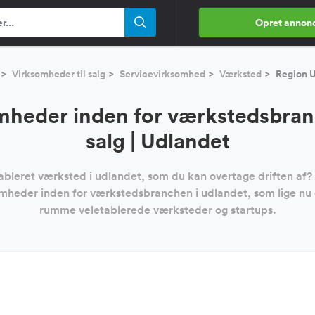
Opret annon
Virksomheder til salg
Servicevirksomhed
Værksted
Region U
mheder inden for værkstedsbranc
salg | Udlandet
etableret værksted i udlandet, som du kan overtage driften af
somheder inden for værkstedsbranchen i udlandet, som lige nu
rumme veletablerede værksteder og startups.