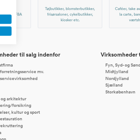
r nettet,
Tøjbutikker, blomsterbutikker,
Caféer, take aw
, Amazon FBA
frisørsaloner, cykelbutikker,
la carte, bar
er etc.
kiosker etc.
værtsh
heder til salg indenfor
Virksomheder ti
tfirma
Fyn, Syd- og Sønd
forretningsservice mv.
Midtjylland
servicevirksomhed
Nordjylland
Sjælland
Storkøbenhavn
 og arkitektur
ering/forsikring
elser, kultur og sport
restauration
rekruttering
a
ogn