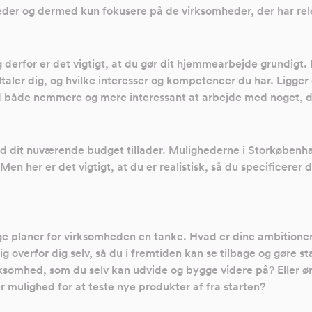
eder og dermed kun fokusere på de virksomheder, der har rele
derfor er det vigtigt, at du gør dit hjemmearbejde grundigt. Fø
ltaler dig, og hvilke interesser og kompetencer du har. Ligger 
altid både nemmere og mere interessant at arbejde med noget, 
ad dit nuværende budget tillader. Mulighederne i Storkøbenh
en her er det vigtigt, at du er realistisk, så du specificerer 
ge planer for virksomheden en tanke. Hvad er dine ambition
ig overfor dig selv, så du i fremtiden kan se tilbage og gøre st
virksomhed, som du selv kan udvide og bygge videre på? Eller 
er mulighed for at teste nye produkter af fra starten?