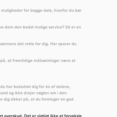
e muligheder for begge dele, hvorfor du bør
ve dem den bedst mulige service? Så er en
 nærmere det rette for dig. Her sparer du
 på, at fremtidige målsætninger være at
u har besluttet dig for én af delene,
 sund og ikke drejer nøglen om i den
e dig sikker på, at du foretager en god
overskud. Det er vigtigt ikke at forveksle