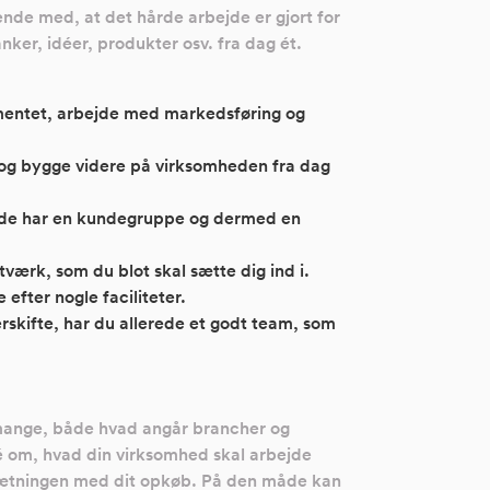
ende med, at det hårde arbejde er gjort for
anker, idéer, produkter osv. fra dag ét.
amentet, arbejde med markedsføring og
 og bygge videre på virksomheden fra dag
rede har en kundegruppe og dermed en
ærk, som du blot skal sætte dig ind i.
 efter nogle faciliteter.
erskifte, har du allerede et godt team, som
e mange, både hvad angår brancher og
dé om, hvad din virksomhed skal arbejde
lsætningen med dit opkøb. På den måde kan