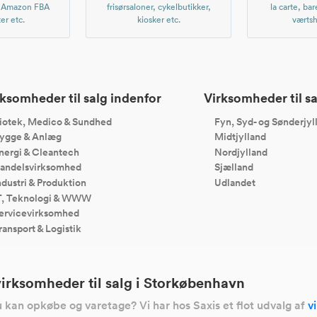
, Amazon FBA
frisørsaloner, cykelbutikker,
la carte, bar
er etc.
kiosker etc.
værtsh
ksomheder til salg indenfor
Virksomheder til sa
iotek, Medico & Sundhed
Fyn, Syd- og Sønderjyl
ygge & Anlæg
Midtjylland
nergi & Cleantech
Nordjylland
andelsvirksomhed
Sjælland
ndustri & Produktion
Udlandet
T, Teknologi & WWW
ervicevirksomhed
ransport & Logistik
virksomheder til salg i Storkøbenhavn
 kan opkøbe og varetage? Vi har hos Saxis et flot udvalg af
v