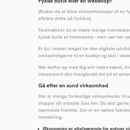
Fysisk butik eller en webshop?
Ønsker du at blive virksomhedsejer af en fy
afklare dette på forhånd.
Foretrækker du at møde mange mennesker i
fysisk butik at foretrække - men vær her o
Er du i stedet meget for den digitale udvik
omkostningerne til en husleje og skal i ste
Gør derfor op med dig selv inden købet, hv
inkorporere den manglende del på et sener
Gå efter en sund virksomhed
Der er mange forskellige virksomheder til 
stopper dit arbejde ikke her. Du skal gerne
nærmeste fremtid. Der er en række faktorer
investering.
Økonomien er altafgørende for enhver vir