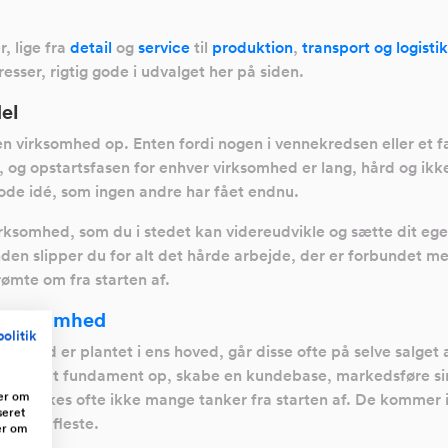
, lige fra
detail
og
service
til
produktion
,
transport og logistik
sser, rigtig gode i udvalget her på siden.
el
n virksomhed op. Enten fordi nogen i vennekredsen eller et fa
 og opstartsfasen for enhver virksomhed er lang, hård og ikk
de idé, som ingen andre har fået endnu.
virksomhed, som du i stedet kan videreudvikle og sætte dit e
den slipper du for alt det hårde arbejde, der er forbundet me
rømte om fra starten af.
 virksomhed
olitik
somhed er plantet i ens hoved, går disse ofte på selve salget 
bygge et fundament op, skabe en kundebase, markedsføre s
ger om
skænkes ofte ikke mange tanker fra starten af. De kommer i s
seret
fra de fleste.
er om