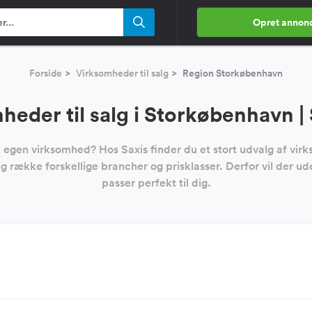
Opret annon
Forside
Virksomheder til salg
Region Storkøbenhavn
heder til salg i Storkøbenhavn | 
gen virksomhed? Hos Saxis finder du et stort udvalg af virks
 række forskellige brancher og prisklasser. Derfor vil der u
passer perfekt til dig.