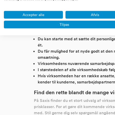
Køber du i stedet en virksomhed, er der al
dig - langt fra - men fundamentet er på plad
Accepter alle
Afvis
Nogle af fordelene ved at købe en virksomhe
Tilpas
Du slipper for at bygge virksomheden op
sikre en fast kundegruppe - alt dette er p
Du kan starte med at sætte dit personli
ét.
Du får mulighed for at nyde godt at den
omsætning.
Virksomhedens nuværende samarbejdspartne
I størstedelen af alle virksomhedskøb følg
Hvis virksomheden har en række ansatte, s
kender til kunderne, samarbejdspartnern
Find den rette blandt de mange v
På Saxis finder du et stort udvalg af virk
prisklasser. For at gøre dit kommende virk
med. Stil gerne dig selv spørgsmål angåe