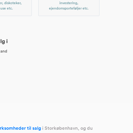
er, diskoteker,
investering,
use etc.
ejendomsporteføljer etc.
lg i
land
irksomheder til salg
i Storkøbenhavn, og du