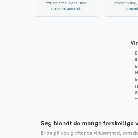
affiliate sites, blogs, saas,
dropshipping
markedspladser etc.
koncept
Vir
B
B
E
H
I
I
S
T
Søg blandt de mange forskellige 
Er du på udkig efter en virksomhed, som du