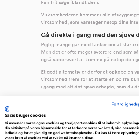
kan frit søge iblandt dem.
Virksomhederne kommer i alle afskygninger
virksomhed, som varetager netop dine intere
Gå direkte i gang med den sjove d
Rigtig mange går med tanker om at starte e
Men det er ofte meget sværere end som så,
også være svært at komme på netop den go
Et godt alternativ er derfor at opkøbe en 
virksomhed frem for at starte en op fra bun
i gang med alt det sjove arbejde, som du d
De mange fordele ved at
købe en
Fortrolighedsp
Når de første tanker og idéer om en ny virk
Saxis bruger cookies
opstarten. Men det hårde arbejde med at 
Vi anvender vores egne cookies og tredjepartscookies til at indsamle oplysnin
som følger med en nyopstartet virksomhed, 
din aktivitet på vores hjemmeside for at forbedre vores websted, vise personali
mange tilfælde være med til at tage pusten 
indhold og for at give dig en god webstedsoplevelse. Du kan få flere oplysning
vores brug af cookies ved at tykke på knappen tilpas.