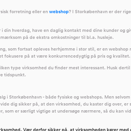
sisk forretning eller en
webshop
? I Storkøbenhavn er der rig
 din hverdag, have en daglig kontakt med dine kunder og gi
pmærksom på de ekstra omkostninger til bl.a. husleje.
ling, som fortsat opleves herhjemme i stor stil, er en webshop
det fokusere på at være konkurrencedygtig på pris og kvalitet.
ilken type virksomhed du finder mest interessant. Husk dertil
e tidspunkt.
salg i Storkøbenhavn - både fysiske og webshops. Men selvom d
 vide dig sikker på, at den virksomhed, du kaster dig over, er
, som er særligt vigtige at undersøge nærmere, så du kan vid
ksomhed. Vær derfor sikker på, at virksomheden kører med et 