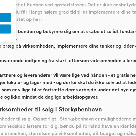
lerede sat et flueben ved opstartsfasen. Det er ikke ensbetyd
s. Og du får i langt højere grad tid til at implementere dine t
d er listet op her:
 helt fra bunden og bekymre dig om at skabe et solidt fund
å plads.
ge præg på virksomheden, implementere dine tanker og idéer
 nuværende indtjening fra start, eftersom virksomheden alle
re og leverandører vil være lige ved hånden - et gratis netv
er lokaler og lager med - og derfor skal du ikke selv ud at lede
om er villige til at fortsætte deres arbejde under det nye ej
e og ikke mindst de daglige arbejdsopgaver.
irksomheder til salg i Storkøbenhavn
somheder til salg. Og særligt i Storkøbenhavn er mulighedern
somhedskøb lettere for dig, bør du på forhånd have en klar i
nde branchen, størrelsen på virksomheden, dit budget og må