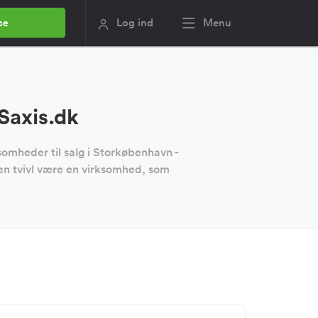
Log ind
Menu
ce
Saxis.dk
omheder til salg i Storkøbenhavn -
den tvivl være en virksomhed, som