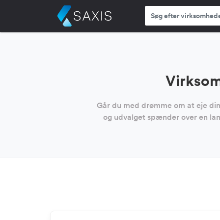
Virksom
Går du med drømme om at eje din e
og udvalget spænder over en lang