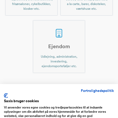
frisørsaloner, cykelbutikker,
a la carte, barer, diskoteker,
kiosker etc.
værtshuse etc.
Ejendom
Udlejning, administration,
investering,
ejendomsporteføljer etc.
Virksomheder til salg indenfor
Fortrolighedspolitik
Biobrændsel
Saxis bruger cookies
Vi anvender vores egne cookies og tredjepartscookies til at indsamle
oplysninger om din aktivitet på vores hjemmeside for at forbedre vores
websted, vise personaliseret indhold og for at give dig en god
Miljø og affald