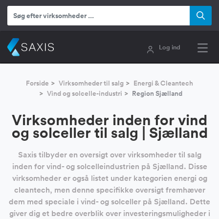
Log ind
Forside
Virksomheder til salg
Energi & Cleantech
Vind og solcelle-industri
Region Sjælland
Virksomheder inden for vind
og solceller til salg | Sjælland
Saxis tilbyder en oversigt over virksomheder til salg
inden for vind- og solcelleindustrien på Sjælland. Disse
virksomheder er også listet under kategorien energi og
cleantech, men denne specifikke oversigt fremhæver
dem med speciale i vind- og solceller på Sjælland. Dette
giver dig et bedre overblik over investeringsmuligheder i