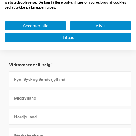
webstedsoplevelse. Du kan få flere oplysninger om vores brug af cookies
ved at tykke på knappen tilpas.
Olie og gasindustri
Accepter alle
Afvis
Øvrige energi og cleantech
Tilpas
Virksomheder til salg i
Fyn, Syd- og Sønderjylland
Midtjylland
Nordjylland
Storkøbenhavn