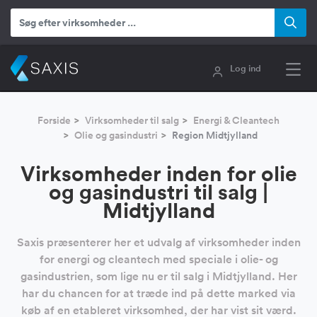
Log ind
Forside
Virksomheder til salg
Energi & Cleantech
Olie og gasindustri
Region Midtjylland
Virksomheder inden for olie
og gasindustri til salg |
Midtjylland
Saxis præsenterer her et udvalg af virksomheder inden
for energi og cleantech med speciale i olie- og
gasindustrien, som lige nu er til salg i Midtjylland. Her
har du chancen for at træde ind på dette marked via
køb af en etableret virksomhed, der har vist sit værd.