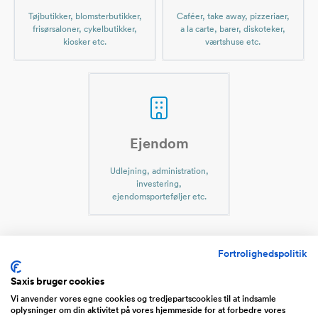
Tøjbutikker, blomsterbutikker,
Caféer, take away, pizzeriaer,
frisørsaloner, cykelbutikker,
a la carte, barer, diskoteker,
kiosker etc.
værtshuse etc.
Ejendom
Udlejning, administration,
investering,
ejendomsporteføljer etc.
Fortrolighedspolitik
Virksomheder til salg indenfor
Saxis bruger cookies
Biobrændsel
Vi anvender vores egne cookies og tredjepartscookies til at indsamle
oplysninger om din aktivitet på vores hjemmeside for at forbedre vores