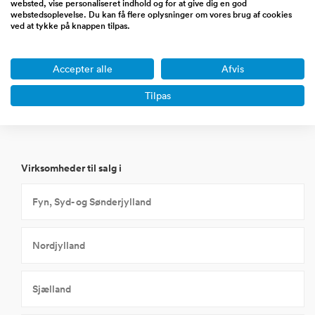
websted, vise personaliseret indhold og for at give dig en god
Miljø og affald
webstedsoplevelse. Du kan få flere oplysninger om vores brug af cookies
ved at tykke på knappen tilpas.
Vind og solcelle-industri
Accepter alle
Afvis
Tilpas
Øvrige energi og cleantech
Virksomheder til salg i
Fyn, Syd- og Sønderjylland
Nordjylland
Sjælland