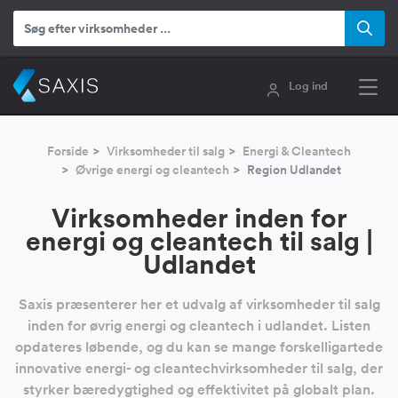
Log ind
Forside
Virksomheder til salg
Energi & Cleantech
Øvrige energi og cleantech
Region Udlandet
Virksomheder inden for
energi og cleantech til salg |
Udlandet
Saxis præsenterer her et udvalg af virksomheder til salg
inden for øvrig energi og cleantech i udlandet. Listen
opdateres løbende, og du kan se mange forskelligartede
innovative energi- og cleantechvirksomheder til salg, der
styrker bæredygtighed og effektivitet på globalt plan.