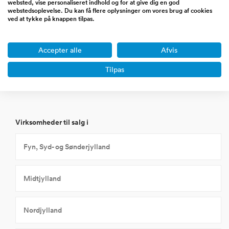
websted, vise personaliseret indhold og for at give dig en god
Miljø og affald
webstedsoplevelse. Du kan få flere oplysninger om vores brug af cookies
ved at tykke på knappen tilpas.
Olie og gasindustri
Accepter alle
Afvis
Tilpas
Vind og solcelle-industri
Virksomheder til salg i
Fyn, Syd- og Sønderjylland
Midtjylland
Nordjylland