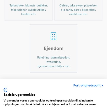
Tøjbutikker, blomsterbutikker,
Caféer, take away, pizzeriaer,
frisørsaloner, cykelbutikker,
a la carte, barer, diskoteker,
kiosker etc.
værtshuse etc.
Ejendom
Udlejning, administration,
investering,
ejendomsporteføljer etc.
Fortrolighedspolitik
Virksomheder til salg indenfor
Saxis bruger cookies
Biobrændsel
Vi anvender vores egne cookies og tredjepartscookies til at indsamle
oplysninger om din aktivitet på vores hjemmeside for at forbedre vores