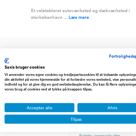
Et veletableret autoværksted og dækværksted i
storkøbenhavn ...
Læs mere
Fortrolighedsp
Saxis bruger cookies
Vi anvender vores egne cookies og tredjepartscookies til at indsamle oplysnin
din aktivitet på vores hjemmeside for at forbedre vores websted, vise personali
indhold og for at give dig en god webstedsoplevelse. Du kan få flere oplysning
vores brug af cookies ved at tykke på knappen tilpas.
Accepter alle
Afvis
Tilpas
Website
Portaler, community sites,