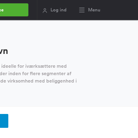
Log ind
Menu
ce
vn
 ideelle for iværksættere med
der inden for flere segmenter af
nde virksomhed med beliggenhed i