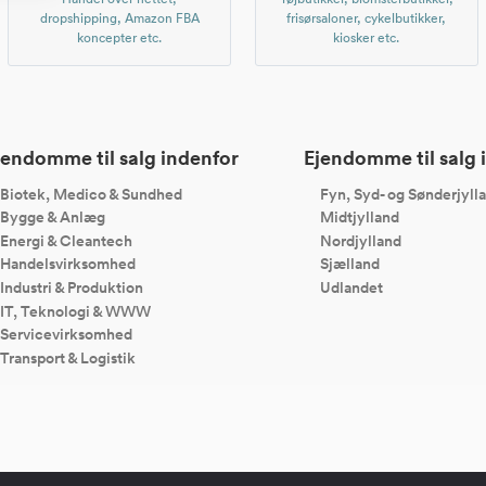
dropshipping, Amazon FBA
frisørsaloner, cykelbutikker,
koncepter etc.
kiosker etc.
jendomme til salg indenfor
Ejendomme til salg i
Biotek, Medico & Sundhed
Fyn, Syd- og Sønderjyll
Bygge & Anlæg
Midtjylland
Energi & Cleantech
Nordjylland
Handelsvirksomhed
Sjælland
Industri & Produktion
Udlandet
IT, Teknologi & WWW
Servicevirksomhed
Transport & Logistik