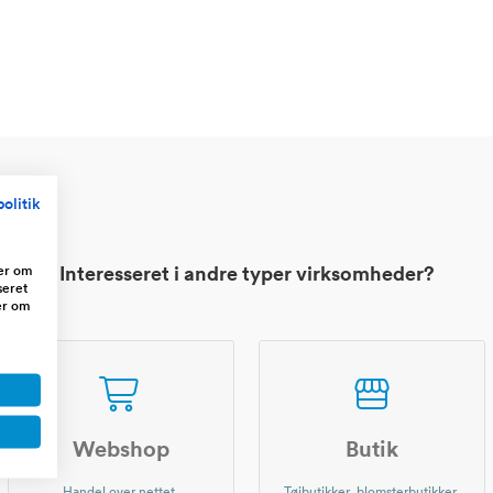
olitik
ger om
Interesseret i andre typer virksomheder?
seret
er om
Webshop
Butik
Handel over nettet,
Tøjbutikker, blomsterbutikker,