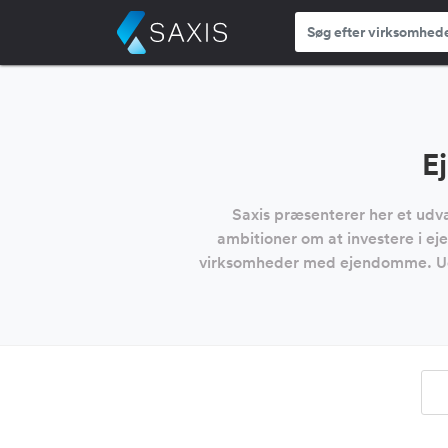
E
Saxis præsenterer her et udv
ambitioner om at investere i ej
virksomheder med ejendomme. Udf