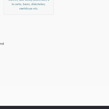
la carte, barer, diskoteker,
værtshuse etc.
and