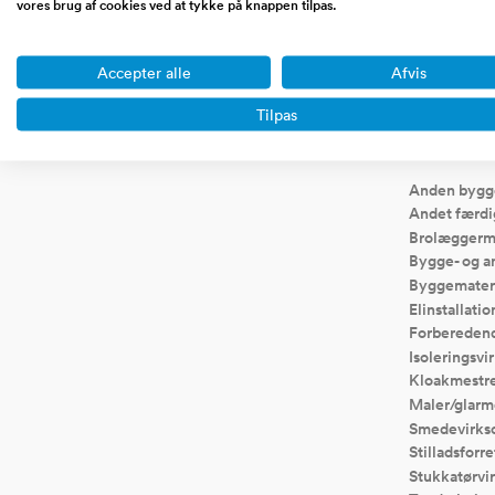
vores brug af cookies ved at tykke på knappen tilpas.
affiliate sites, blogs, saas,
dropshipping
markedspladser etc.
koncept
Accepter alle
Afvis
Tilpas
Virksomhede
Anden bygg
Andet færdig
Brolæggerm
Bygge- og a
Byggemater
Elinstallati
Forberedend
Isoleringsv
Kloakmestr
Maler/glarm
Smedevirk
Stilladsforr
Stukkatørv