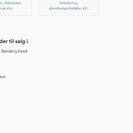
er, diskoteker,
investering,
use etc.
ejendomsporteføljer etc.
r til salg i
g Sønderjylland
avn