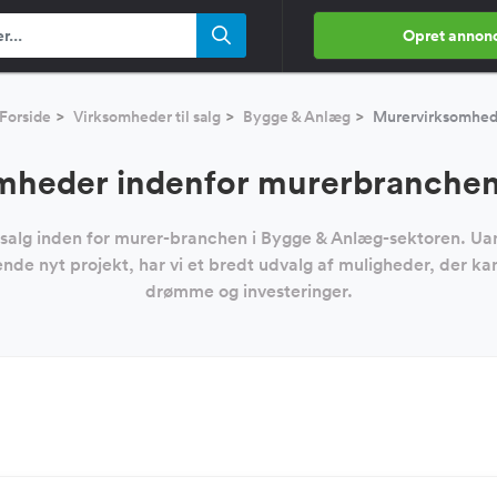
Opret annon
Forside
Virksomheder til salg
Bygge & Anlæg
Murervirksomhe
mheder indenfor murerbranchen t
 salg inden for murer-branchen i Bygge & Anlæg-sektoren. Ua
de nyt projekt, har vi et bredt udvalg af muligheder, der kan
drømme og investeringer.