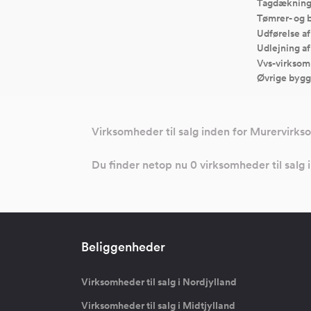
Tagdækning
Tømrer- og 
Udførelse a
Udlejning a
Vvs-virksom
Øvrige bygg
Virksomheder til salg inden for Murervirks
Du finder netop nu 0 virksomheder til salg
Beliggenheder
Virksomheder til salg i Nordjylland
Virksomheder til salg i Midtjylland