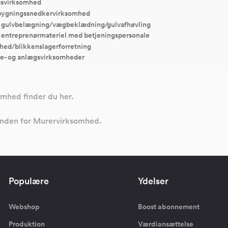
svirksomhed
bygningssnedkervirksomhed
f gulvbelægning/vægbeklædning/gulvafhøvling
f entreprenørmateriel med betjeningspersonale
hed/blikkenslagerforretning
e- og anlægsvirksomheder
omhed finder du her.
 inden for Murervirksomhed.
Populære
Ydelser
Webshop
Boost abonnement
Produktion
Værdiansættelse