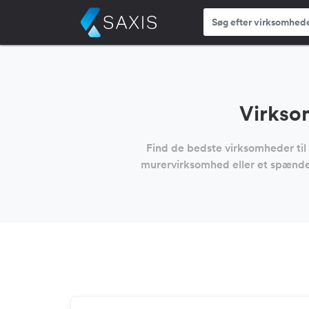
Virkso
Find de bedste virksomheder til
murervirksomhed eller et spænden