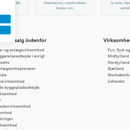
, Amazon FBA
frisørsaloner, cykelbutikker,
la carte, bar
er etc.
kiosker etc.
værtsh
r til salg indenfor
Virksomhede
e- og anlægsvirksomhed
Fyn, Syd- o
gørelsesarbejde i øvrigt
Midtjylland
estre
Nordjylland
nlægsentreprenører
Sjælland
iale
Storkøbenh
onsvirksomhed
Udlandet
e byggepladsarbejde
irksomhed
e
estervirksomhed
somhed
etninger
irksomhed