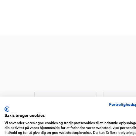
Fortrolighedsp
Saxis bruger cookies
Website
Web
Vi anvender vores egne cookies og tredjepartscookies til at indsamle oplysnin
din aktivitet på vores hjemmeside for at forbedre vores websted, vise personali
indhold og for at give dig en god webstedsoplevelse. Du kan få flere oplysning
Portaler, community sites,
Handel ove