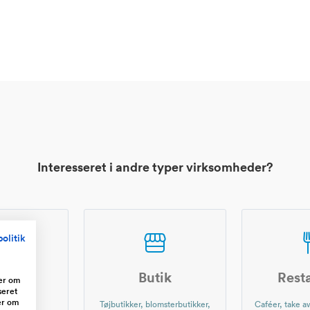
Interesseret i andre typer virksomheder?
olitik
shop
Butik
Rest
ger om
seret
er om
r nettet,
Tøjbutikker, blomsterbutikker,
Caféer, take aw