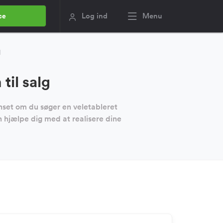
Log ind
Menu
ce
d
il salg
nset om du søger en veletableret
 hjælpe dig med at realisere dine