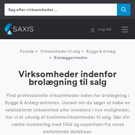
Log ind
Forside
Virksomheder til salg
Bygge & Anlæg
Brolæggermestre
Virksomheder indenfor
brolægning til salg
Find professionelle virksomheder inden for brolægning i
Bygge & Anlæg-sektoren. Uanset om du søger at købe en
veletableret virksomhed eller investere i nye muligheder,
har vi et udvalg af kvalitetsvirksomheder til salg. Gør din
næste investering med tillid og expertisen fra vores
omfattende database.