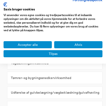
Fortrolighedspolitik
Murervirksomhed
Saxis bruger cookies
Vi anvender vores egne cookies og tredjepartscookies til at indsamle
oplysninger om din aktivitet på vores hjemmeside for at forbedre vores
Smedevirksomhed
websted, vise personaliseret indhold og for at give dig en god
webstedsoplevelse. Du kan få flere oplysninger om vores brug af cookies
ved at tykke på knappen tilpas.
Stilladsforretninger
Accepter alle
Afvis
Stukkatørvirksomhed
Tilpas
Tagdækningsvirksomhed
Tømrer- og bygningssnedkervirksomhed
Udførelse af gulvbelægning/vægbeklædning/gulvafhøvling