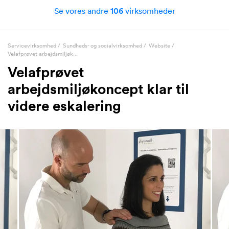
Se vores andre
106
virksomheder
Servicevirksomhed
/
Sundheds- og socialvirksomhed
/
Website
/
Velafprøvet arbejdsmiljøk...
Velafprøvet
arbejdsmiljøkoncept klar til
videre eskalering