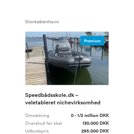
Storkøbenhavn
Premium
Speedbådsskole.dk –
veletableret nichevirksomhed
med dokumen...
Omsætning
0 - 1/2 million DKK
Overskud før skat
130.000 DKK
Udbudspris
295.000 DKK