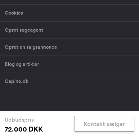
Cookies
Opret søgeagent
Opret en salgsannonce
Blog og artikler
Capino.dk
Copyright 2026 - CVR: 30581199 - Vestergade 29-31, 1456 København
Udbudspris
Kontakt sælger
info@saxis.dk
72.000 DKK