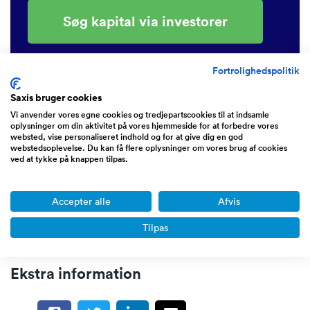
Søg kapital via investorer
Fortrolighedspolitik
Vi har over 400 investorer som samlet råder
over 1.400.880.102 kr.
Saxis bruger cookies
Vi anvender vores egne cookies og tredjepartscookies til at indsamle
oplysninger om din aktivitet på vores hjemmeside for at forbedre vores
websted, vise personaliseret indhold og for at give dig en god
Er du investor? Opret investor profil
webstedsoplevelse. Du kan få flere oplysninger om vores brug af cookies
ved at tykke på knappen tilpas.
Brug for rådgivning omkring køb eller salg af
Accepter alle
Afvis
virksomhed?
Få hjælp af en virksomhedsmægler
Tilpas
Ekstra information