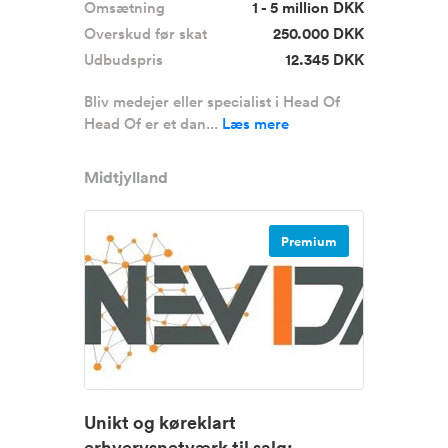
Omsætning
1 - 5 million DKK
Overskud før skat
250.000 DKK
Udbudspris
12.345 DKK
Bliv medejer eller specialist i Head Of
Head Of er et dan...
Læs mere
Midtjylland
Premium
Unikt og køreklart
erhvervsnetværk til salg: