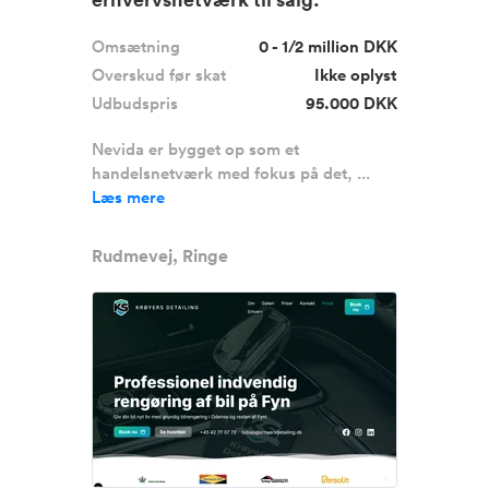
Nevida.dk
Omsætning
0 - 1/2 million DKK
Overskud før skat
Ikke oplyst
Udbudspris
95.000 DKK
Nevida er bygget op som et
handelsnetværk med fokus på det, ...
Læs mere
Rudmevej, Ringe