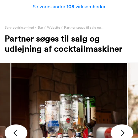
Se vores andre
108
virksomheder
Servicevirksomhed
/
Bar
/
Website
/
Partner søges til salg og...
Partner søges til salg og
udlejning af cocktailmaskiner