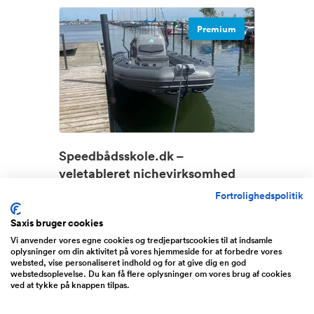
Premium
Speedbådsskole.dk –
veletableret nichevirksomhed
med dokumen...
Fortrolighedspolitik
Omsætning
0 - 1/2 million DKK
Overskud før skat
130.000 DKK
Saxis bruger cookies
Udbudspris
295.000 DKK
Vi anvender vores egne cookies og tredjepartscookies til at indsamle
oplysninger om din aktivitet på vores hjemmeside for at forbedre vores
websted, vise personaliseret indhold og for at give dig en god
Efter otte succesfulde sæsoner udbydes
webstedsoplevelse. Du kan få flere oplysninger om vores brug af cookies
Speedbådsskole.dk til...
Læs mere
ved at tykke på knappen tilpas.