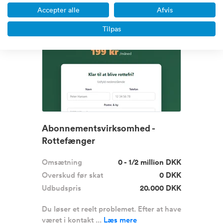
Sjælland
Accepter alle
Afvis
Tilpas
Boost
Abonnementsvirksomhed -
Rottefænger
Omsætning
0 - 1/2 million DKK
Overskud før skat
0 DKK
Udbudspris
20.000 DKK
Du løser et reelt problemet. Efter at have
været i kontakt ...
Læs mere