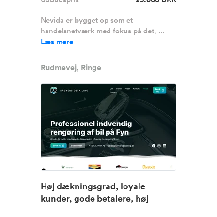
Nevida er bygget op som et
handelsnetværk med fokus på det, ...
Læs mere
Rudmevej, Ringe
Høj dækningsgrad, loyale
kunder, gode betalere, høj
fleksibi...