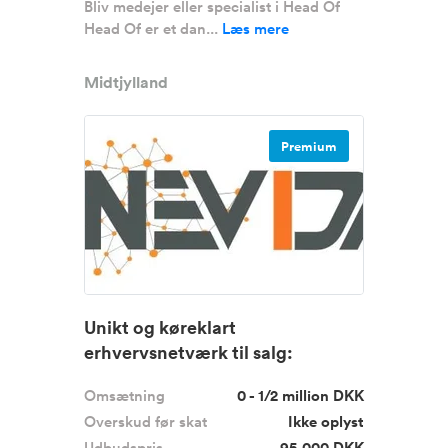
Bliv medejer eller specialist i Head Of
Head Of er et dan...
Læs mere
Midtjylland
Premium
Unikt og køreklart
erhvervsnetværk til salg:
Nevida.dk
Omsætning
0 - 1/2 million DKK
Overskud før skat
Ikke oplyst
Udbudspris
95.000 DKK