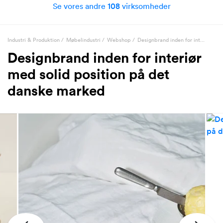
Se vores andre
108
virksomheder
Industri & Produktion
/
Møbelindustri
/
Webshop
/
Designbrand inden for int...
Designbrand inden for interiør
med solid position på det
danske marked