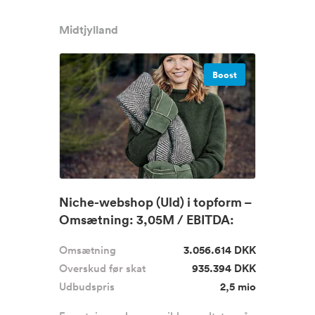
Midtjylland
Boost
Niche-webshop (Uld) i topform –
Omsætning: 3,05M / EBITDA:
9...
Omsætning
3.056.614 DKK
Overskud før skat
935.394 DKK
Udbudspris
2,5 mio