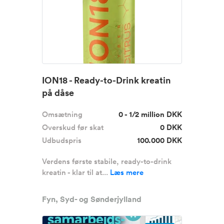
ION18 - Ready-to-Drink kreatin
på dåse
Omsætning
0 - 1/2 million DKK
Overskud før skat
0 DKK
Udbudspris
100.000 DKK
Verdens første stabile, ready-to-drink
kreatin - klar til at...
Læs mere
Fyn, Syd- og Sønderjylland