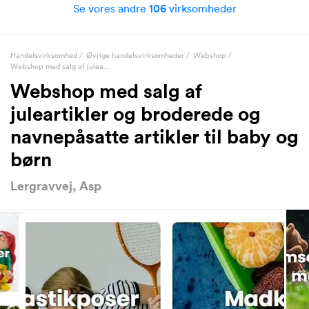
Se vores andre
106
virksomheder
Handelsvirksomhed
/
Øvrige handelsvirksomheder
/
Webshop
/
Webshop med salg af julea...
Webshop med salg af
juleartikler og broderede og
navnepåsatte artikler til baby og
børn
Lergravvej, Asp