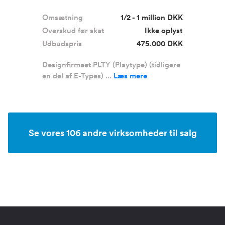
Omsætning
1/2 - 1 million DKK
Overskud før skat
Ikke oplyst
Udbudspris
475.000 DKK
Designfirmaet PLTY (Playtype) (tidligere
en del af E-Types) ...
Læs mere
Se vores 106 andre virksomheder til salg