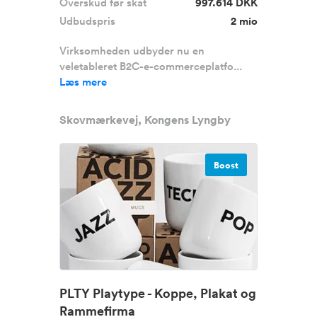
Overskud før skat
997.614 DKK
Udbudspris
2 mio
Virksomheden udbyder nu en
veletableret B2C-e-commerceplatfo...
Læs mere
Skovmærkevej, Kongens Lyngby
Boost
PLTY Playtype - Koppe, Plakat og
Rammefirma