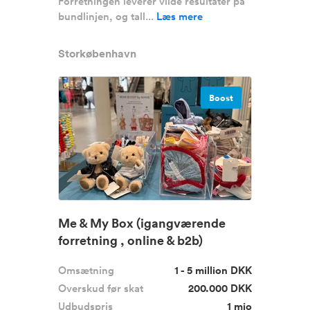
Forretningen leverer vilde resultater på
bundlinjen, og tall...
Læs mere
Storkøbenhavn
Boost
Me & My Box (igangværende
forretning , online & b2b)
Omsætning
1 - 5 million DKK
Overskud før skat
200.000 DKK
Udbudspris
1 mio