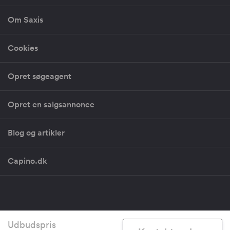
Om Saxis
Cookies
Opret søgeagent
Opret en salgsannonce
Blog og artikler
Capino.dk
Copyright 2026 - CVR: 30581199 - Vestergade 29-31, 1456 København
Udbudspris