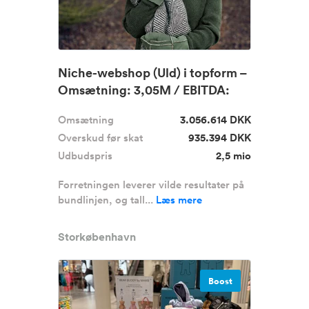
Niche-webshop (Uld) i topform –
Omsætning: 3,05M / EBITDA:
9...
Omsætning
3.056.614 DKK
Overskud før skat
935.394 DKK
Udbudspris
2,5 mio
Forretningen leverer vilde resultater på
bundlinjen, og tall...
Læs mere
Storkøbenhavn
Boost