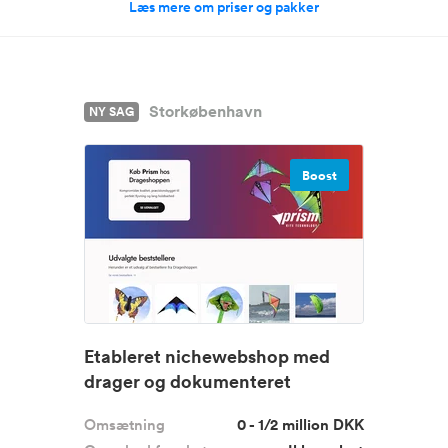
Læs mere om priser og pakker
Storkøbenhavn
NY SAG
Boost
Etableret nichewebshop med
drager og dokumenteret
omsætning
Omsætning
0 - 1/2 million DKK