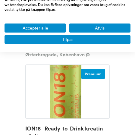
Omsætning
0 - 1/2 million DKK
webstedsoplevelse. Du kan få flere oplysninger om vores brug af cookies
ved at tykke på knappen tilpas.
Overskud før skat
Ikke oplyst
Udbudspris
300.000 DKK
Accepter alle
Afvis
LittleWonders.dk er en 10 år gammel,
stabil og stærkt positi...
Læs mere
Tilpas
Østerbrogade, København Ø
Premium
ION18 - Ready-to-Drink kreatin