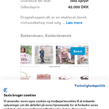
Overskud før skat
Ikke oplyst
Udbudspris
42.000 DKK
Drageshoppen.dk er en etableret dansk
nichewebshop med salg ...
Læs mere
Baldersbuen, Baldersbrønde
Boost
Fortrolighedspolitik
Etableret børnewebshop til salg
Saxis bruger cookies
– LittleWonders.dk med 10 år...
Vi anvender vores egne cookies og tredjepartscookies til at indsamle
oplysninger om din aktivitet på vores hjemmeside for at forbedre vores
websted, vise personaliseret indhold og for at give dig en god