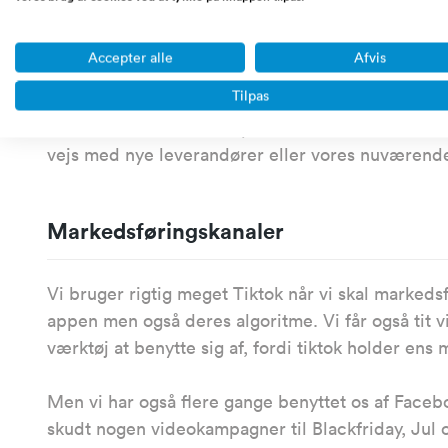
takkekort, virksomheds stickers og lidt slik som
servicerer sig i dag. Det også grundene til vi ha
Accepter alle
Afvis
været fantastisk.
Tilpas
Virksomheden har klart potentiale for at udvide so
vejs med nye leverandører eller vores nuværend
Markedsføringskanaler
Vi bruger rigtig meget Tiktok når vi skal markeds
appen men også deres algoritme. Vi får også tit vid
værktøj at benytte sig af, fordi tiktok holder ens
Men vi har også flere gange benyttet os af Faceb
skudt nogen videokampagner til Blackfriday, Jul 