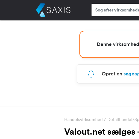
Denne virksomhed e
Opret en
søgea
Handelsvirksomhed
/
Detailhandel/Sp
Valout.net sælges 