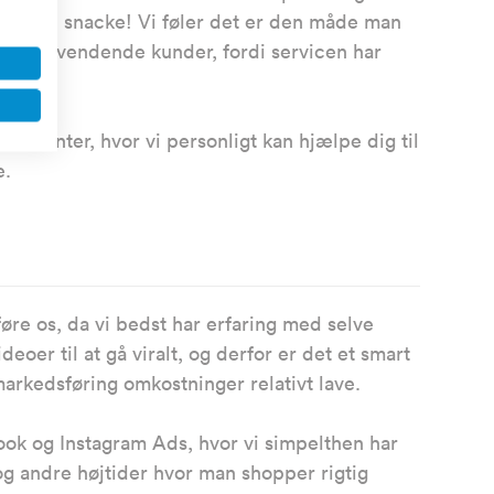
 man kan snacke! Vi føler det er den måde man
r tilbagevendende kunder, fordi servicen har
rtimenter, hvor vi personligt kan hjælpe dig til
e.
føre os, da vi bedst har erfaring med selve
eoer til at gå viralt, og derfor er det et smart
 markedsføring omkostninger relativt lave.
ook og Instagram Ads, hvor vi simpelthen har
og andre højtider hvor man shopper rigtig