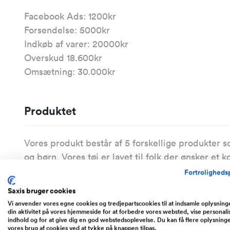
Facebook Ads: 1200kr
Forsendelse: 5000kr
Indkøb af varer: 20000kr
Overskud 18.600kr
Omsætning: 30.000kr
Produktet
Vores produkt består af 5 forskellige produkter 
og børn. Vores tøj er lavet til folk der ønsker et 
bevidst.
Fortrolighedsp
Saxis bruger cookies
På markedet er vi klart en af de bedste indenfo
Vi anvender vores egne cookies og tredjepartscookies til at indsamle oplysnin
kundeservicen af vores kunder. Det ikke bare et p
din aktivitet på vores hjemmeside for at forbedre vores websted, vise personali
indhold og for at give dig en god webstedsoplevelse. Du kan få flere oplysning
oplevelse fra ordren bliver bestilt til den ankom
vores brug af cookies ved at tykke på knappen tilpas.