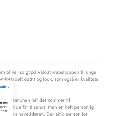
som bliver solgt på Valout webshoppen til unge
komfortabelt outfit og look, som også er kvalitets
olitik
r modebranchen når det kommer til
ger om
rodukt de får tilsendt, men en helt personlig
seret
er om
mer foran hoveddøren. Der altid personligt