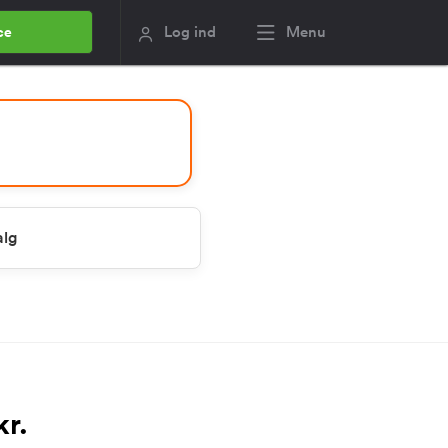
Log ind
Menu
ce
alg
kr.