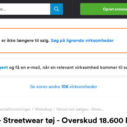
Opret annon
r ikke længere til salg.
Søg på lignende virksomheder
gent
og få en e-mail, når en relevant virksomhed kommer til s
Se vores andre
106
virksomheder
ecialforretninger
/
Webshop
/
Valout.net sælges - Stree...
- Streetwear tøj - Overskud 18.600 