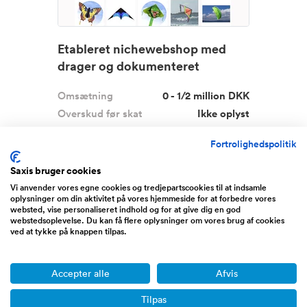
Etableret nichewebshop med
drager og dokumenteret
omsætning
Omsætning
0 - 1/2 million DKK
Overskud før skat
Ikke oplyst
Udbudspris
42.000 DKK
Fortrolighedspolitik
Drageshoppen.dk er en etableret dansk
Saxis bruger cookies
nichewebshop med salg ...
Læs mere
Vi anvender vores egne cookies og tredjepartscookies til at indsamle
oplysninger om din aktivitet på vores hjemmeside for at forbedre vores
websted, vise personaliseret indhold og for at give dig en god
Baldersbuen, Baldersbrønde
webstedsoplevelse. Du kan få flere oplysninger om vores brug af cookies
ved at tykke på knappen tilpas.
Boost
Accepter alle
Afvis
Tilpas