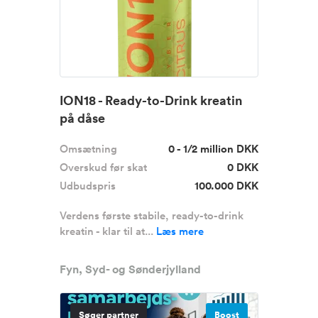
ION18 - Ready-to-Drink kreatin
på dåse
Omsætning
0 - 1/2 million DKK
Overskud før skat
0 DKK
Udbudspris
100.000 DKK
Verdens første stabile, ready-to-drink
kreatin - klar til at...
Læs mere
Fyn, Syd- og Sønderjylland
Søger partner
Boost