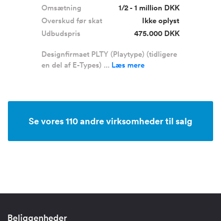
Omsætning
1/2 - 1 million DKK
Overskud før skat
Ikke oplyst
Udbudspris
475.000 DKK
Designfirmaet PLTY (Playtype) (tidligere
en del af E-Types) ...
Læs mere
Se vores 110 andre virksomheder til salg
Beliggenheder