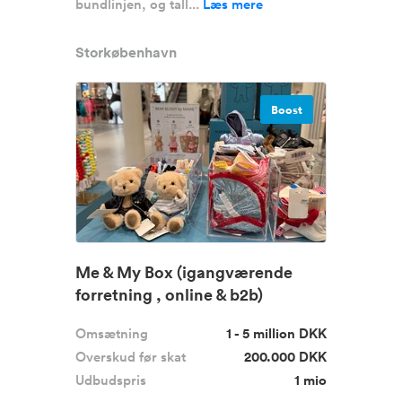
bundlinjen, og tall...
Læs mere
Storkøbenhavn
Boost
Me & My Box (igangværende
forretning , online & b2b)
Omsætning
1 - 5 million DKK
Overskud før skat
200.000 DKK
Udbudspris
1 mio