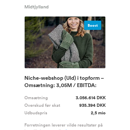
Midtjylland
Boost
Niche-webshop (Uld) i topform –
Omsætning: 3,05M / EBITDA:
9...
Omsætning
3.056.614 DKK
Overskud før skat
935.394 DKK
Udbudspris
2,5 mio
Forretningen leverer vilde resultater på