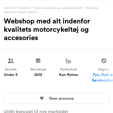
Industri & Produktion
/
Tekstil-, beklædnings- og læderindustri
/
Webshop
/
Webshop med alt indenfor ...
Webshop med alt indenfor
kvalitets motorcykeltøj og
accesories
Ansatte
Grundlagt
Flytbarhed
Region
Under 5
2012
Kan flyttes
Fyn, Syd- 
Sønderjylla
Gem annonce
Unikt koncept til nye markeder