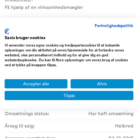
Få hjælp af en virksomhedsmægler
Fortrolighedspolitik
Ekstra information
Saxis bruger cookies
Vi anvender vores egne cookies og tredjepartscookies til at indsamle
Del:
oplysninger om din aktivitet på vores hjemmeside for at forbedre vores
websted, vise personaliseret indhold og for at give dig en god
webstedsoplevelse. Du kan få flere oplysninger om vores brug af cookies
Visninger:
7482
ved at tykke på knappen tilpas.
Sælger kontaktet:
9
Accepter alle
Afvis
Følger annoncen:
16
Tilpas
Annonce id-nummer:
26723
Omsætnings status:
Har haft omsætning
Årsag til salg:
Helbred