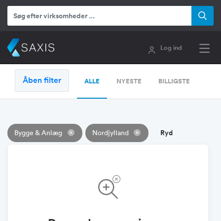
Log ind
Åben filter
ALLE
NYESTE
BILLIGSTE
Ryd
Bygge & Anlæg
Nordjylland