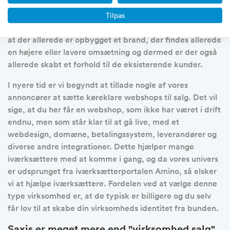
er blevet sat til salg, fordi at ejerne gerne vil prøve noget
nyt, har fokus på andre forretninger eller noget helt
Tilpas
tredje. Fordelen ved at vælge denne type virksomhed er,
at der allerede er opbygget et brand, der findes allerede
en højere eller lavere omsætning og dermed er der også
allerede skabt et forhold til de eksisterende kunder.
I nyere tid er vi begyndt at tillade nogle af vores
annoncører at sætte køreklare webshops til salg. Det vil
sige, at du her får en webshop, som ikke har været i drift
endnu, men som står klar til at gå live, med et
webdesign, domæne, betalingssystem, leverandører og
diverse andre integrationer. Dette hjælper mange
iværksættere med at komme i gang, og da vores univers
er udsprunget fra iværksætterportalen Amino, så elsker
vi at hjælpe iværksættere. Fordelen ved at vælge denne
type virksomhed er, at de typisk er billigere og du selv
får lov til at skabe din virksomheds identitet fra bunden.
Saxis er meget mere end "virksomhed salg"