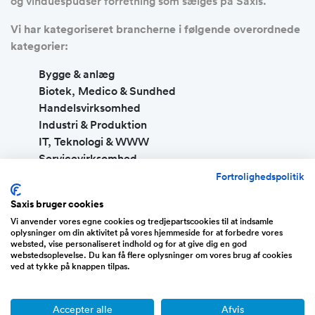
og vinduespudser forretning som sælges på Saxis.
Vi har kategoriseret brancherne i følgende overordnede
kategorier:
Bygge & anlæg
Biotek, Medico & Sundhed
Handelsvirksomhed
Industri & Produktion
IT, Teknologi & WWW
Servicevirksomhed
Transport & Logistik
Fortrolighedspolitik
Energi & Cleantech
Saxis bruger cookies
Køb af eksisterende virksomhed eller køb en
Vi anvender vores egne cookies og tredjepartscookies til at indsamle
oplysninger om din aktivitet på vores hjemmeside for at forbedre vores
færdig- og køreklar webshop
websted, vise personaliseret indhold og for at give dig en god
webstedsoplevelse. Du kan få flere oplysninger om vores brug af cookies
ved at tykke på knappen tilpas.
Som tidligere skrevet, så sættes der mange forskellige
typer af forretninger til salg på vores salgsportal. Langt
de fleste virksomheder er veldrevne virksomheder, der
Accepter alle
Afvis