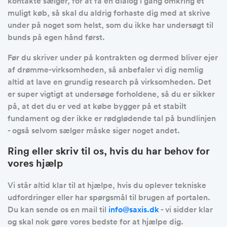
kontakte sælger, for at få en dialog i gang omkring et
muligt køb, så skal du aldrig forhaste dig med at skrive
under på noget som helst, som du ikke har undersøgt til
bunds på egen hånd først.
Før du skriver under på kontrakten og dermed bliver ejer
af drømme-virksomheden, så anbefaler vi dig nemlig
altid at lave en grundig research på virksomheden. Det
er super vigtigt at undersøge forholdene, så du er sikker
på, at det du er ved at købe bygger på et stabilt
fundament og der ikke er rødglødende tal på bundlinjen
- også selvom sælger måske siger noget andet.
Ring eller skriv til os, hvis du har behov for
vores hjælp
Vi står altid klar til at hjælpe, hvis du oplever tekniske
udfordringer eller har spørgsmål til brugen af portalen.
Du kan sende os en mail til
info@saxis.dk
- vi sidder klar
og skal nok gøre vores bedste for at hjælpe dig.