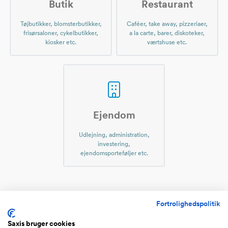
Butik
Restaurant
Tøjbutikker, blomsterbutikker,
Caféer, take away, pizzeriaer,
frisørsaloner, cykelbutikker,
a la carte, barer, diskoteker,
kiosker etc.
værtshuse etc.
Ejendom
Udlejning, administration,
investering,
ejendomsporteføljer etc.
Virksomheder til salg indenfor
Fortrolighedspolitik
Busser og persontransport
Saxis bruger cookies