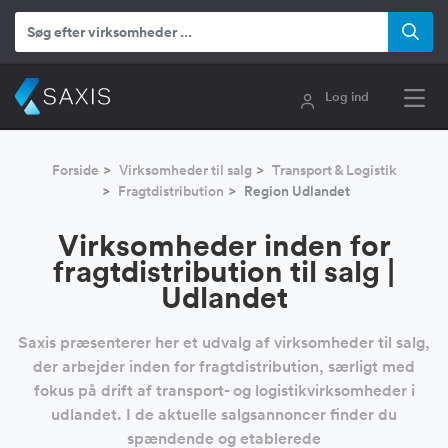
Log ind
Forside
Virksomheder til salg
Transport & Logistik
Fragtdistribution
Region Udlandet
Virksomheder inden for
fragtdistribution til salg |
Udlandet
Saxis præsenterer her et udvalg af virksomheder til salg,
der arbejder inden for fragtdistribution, særligt med
fokus på drift af transport- og logistikvirksomheder i
udlandet. I de aktuelle salgsannoncer finder du
spændende og etablerede