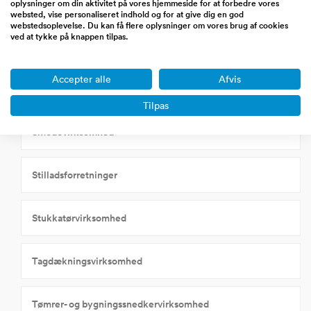
Kloakmestre
oplysninger om din aktivitet på vores hjemmeside for at forbedre vores
websted, vise personaliseret indhold og for at give dig en god
webstedsoplevelse. Du kan få flere oplysninger om vores brug af cookies
ved at tykke på knappen tilpas.
Maler/glarmestervirksomhed
Accepter alle
Afvis
Murervirksomhed
Tilpas
Smedevirksomhed
Stilladsforretninger
Stukkatørvirksomhed
Tagdækningsvirksomhed
Tømrer- og bygningssnedkervirksomhed