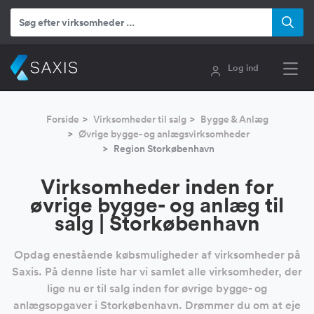
Log ind
Forside
Virksomheder til salg
Bygge & Anlæg
Øvrige bygge- og anlægsvirksomheder
Region Storkøbenhavn
Virksomheder inden for
øvrige bygge- og anlæg til
salg | Storkøbenhavn
Opdag enestående købsmuligheder af virksomheder på
Saxis. På denne liste har vi samlet alle virksomheder, der
lige nu er til salg inden for øvrige bygge- og
anlægsopgaver i Storkøbenhavn. Drømmer du om at eje