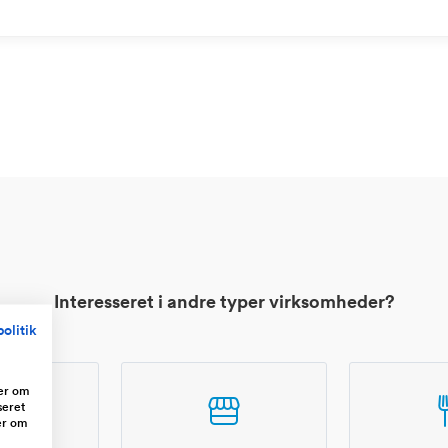
Interesseret i andre typer virksomheder?
olitik
ger om
seret
er om