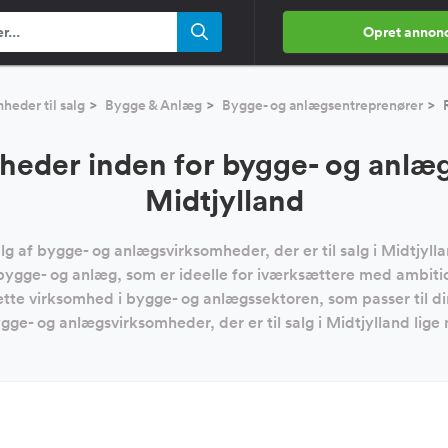
Opret annon
heder til salg
Bygge & Anlæg
Bygge- og anlægsentreprenører
R
eder inden for bygge- og anlæg t
Midtjylland
g af bygge- og anlægsvirksomheder, der er til salg i Midtjyllan
 bygge- og anlæg, som er ideelle for iværksættere med ambiti
tte virksomhed i bygge- og anlægssektoren, som passer til din
gge- og anlægsvirksomheder, der er til salg i Midtjylland lige 