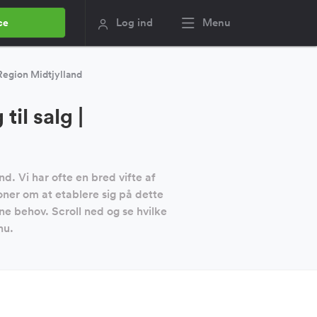
Log ind
Menu
ce
egion Midtjylland
il salg |
d. Vi har ofte en bred vifte af
oner om at etablere sig på dette
e behov. Scroll ned og se hvilke
nu.