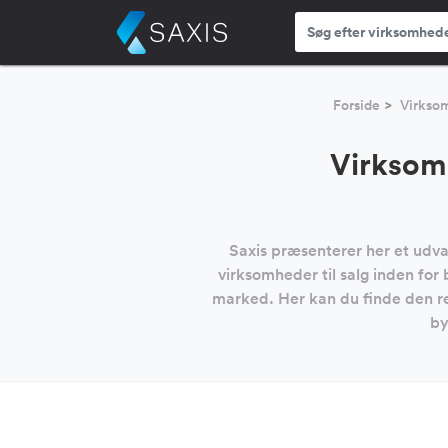
Forside
Virksom
Virksomh
Saxis præsenterer her et udval
virksomheder til salg inden for
marked. Her kan du finde den re
by