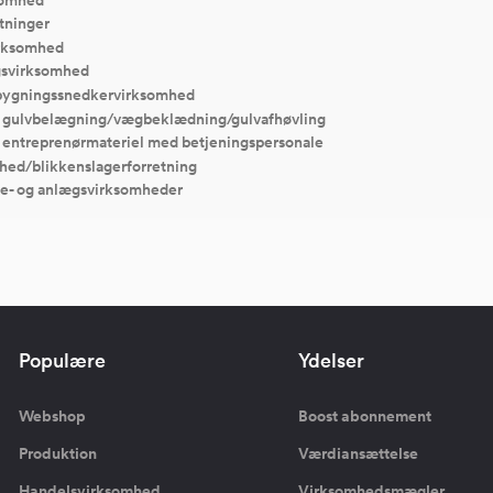
etninger
irksomhed
svirksomhed
bygningssnedkervirksomhed
f gulvbelægning/vægbeklædning/gulvafhøvling
f entreprenørmateriel med betjeningspersonale
hed/blikkenslagerforretning
e- og anlægsvirksomheder
Populære
Ydelser
Webshop
Boost abonnement
Produktion
Værdiansættelse
Handelsvirksomhed
Virksomhedsmægler