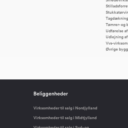
Stilladsforr
Stukkatørv
Tagdækning
Tømrer- og 
Udførelse a
Udlejning a
Vvs-virksom
Øvrige bygg
Beliggenheder
Virksomheder til salg i Nordjylland
Virksomheder til salg i Midtjylland
Virksomheder til salg i Syd- og