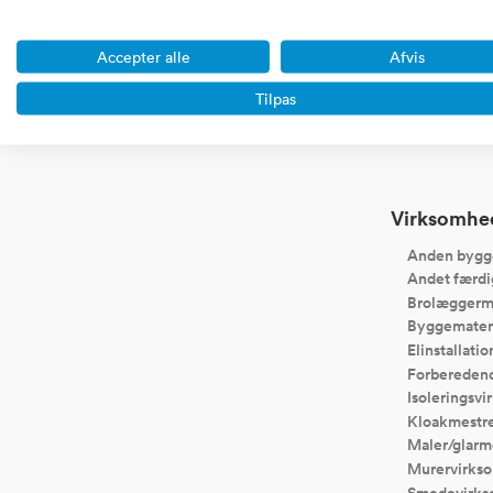
Website
Web
Accepter alle
Afvis
Portaler, community sites,
Handel ove
affiliate sites, blogs, saas,
dropshipping
markedspladser etc.
koncept
Tilpas
Virksomhede
Anden bygg
Andet færdig
Brolæggerm
Byggemater
Elinstallati
Forberedend
Isoleringsv
Kloakmestr
Maler/glarm
Murervirks
Smedevirk