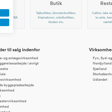
shop
Butik
Rest
r nettet,
Tøjbutikker, blomsterbutikker,
Caféer, take aw
, Amazon FBA
frisørsaloner, cykelbutikker,
la carte, bar
er etc.
kiosker etc.
værtsh
r til salg indenfor
Virksomhede
e- og anlægsvirksomhed
Fyn, Syd- o
gørelsesarbejde i øvrigt
Nordjylland
estre
Sjælland
iale
Storkøbenh
onsvirksomhed
Udlandet
e byggepladsarbejde
irksomhed
e
estervirksomhed
omhed
somhed