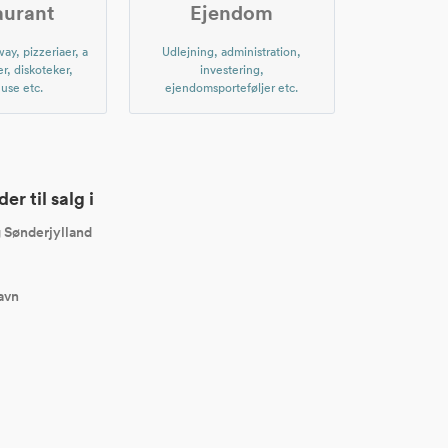
aurant
Ejendom
ay, pizzeriaer, a
Udlejning, administration,
er, diskoteker,
investering,
use etc.
ejendomsporteføljer etc.
r til salg i
g Sønderjylland
avn