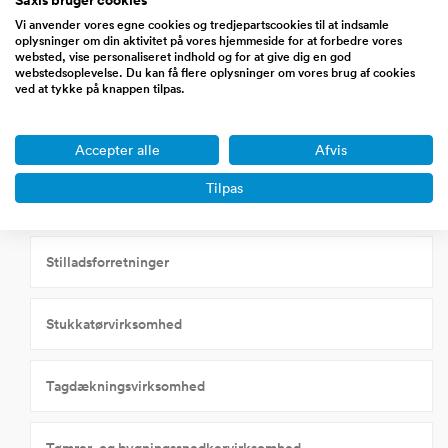
Kloakmestre
Vi anvender vores egne cookies og tredjepartscookies til at indsamle
oplysninger om din aktivitet på vores hjemmeside for at forbedre vores
websted, vise personaliseret indhold og for at give dig en god
webstedsoplevelse. Du kan få flere oplysninger om vores brug af cookies
Maler/glarmestervirksomhed
ved at tykke på knappen tilpas.
Murervirksomhed
Accepter alle
Afvis
Tilpas
Smedevirksomhed
Stilladsforretninger
Stukkatørvirksomhed
Tagdækningsvirksomhed