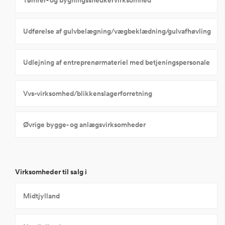
Tømrer- og bygningssnedkervirksomhed
Udførelse af gulvbelægning/vægbeklædning/gulvafhøvling
Udlejning af entreprenørmateriel med betjeningspersonale
Vvs-virksomhed/blikkenslagerforretning
Øvrige bygge- og anlægsvirksomheder
Virksomheder til salg i
Midtjylland