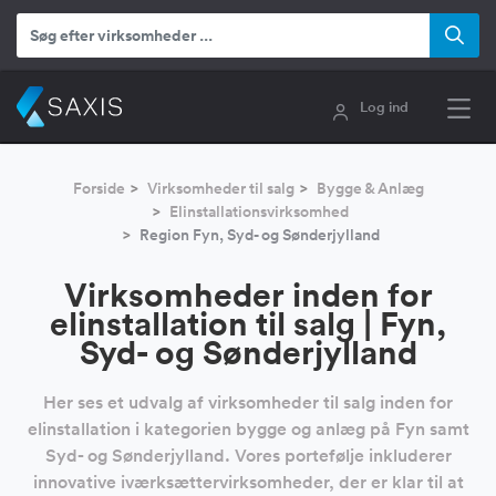
Log ind
Forside
Virksomheder til salg
Bygge & Anlæg
Elinstallationsvirksomhed
Region Fyn, Syd- og Sønderjylland
Virksomheder inden for
elinstallation til salg | Fyn,
Syd- og Sønderjylland
Her ses et udvalg af virksomheder til salg inden for
elinstallation i kategorien bygge og anlæg på Fyn samt
Syd- og Sønderjylland. Vores portefølje inkluderer
innovative iværksættervirksomheder, der er klar til at