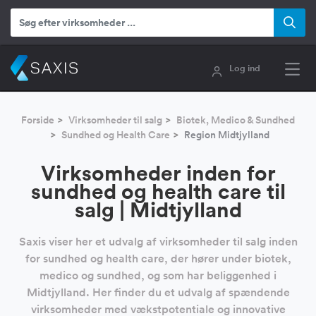
Log ind
Forside
Virksomheder til salg
Biotek, Medico & Sundhed
Sundhed og Health Care
Region Midtjylland
Virksomheder inden for
sundhed og health care til
salg | Midtjylland
Saxis viser her et udvalg af virksomheder til salg inden
for sundhed og health care, der hører under biotek,
medico og sundhed, og som har beliggenhed i
Midtjylland. Her finder du et udvalg af spændende
virksomheder med vækstpotentiale og innovative