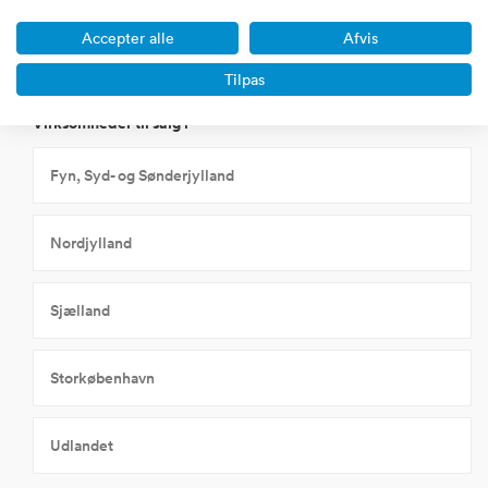
Øvrige biotek, medico og sundhed
Accepter alle
Afvis
Tilpas
Virksomheder til salg i
Fyn, Syd- og Sønderjylland
Nordjylland
Sjælland
Storkøbenhavn
Udlandet