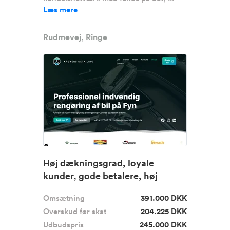
Læs mere
Rudmevej, Ringe
Høj dækningsgrad, loyale
kunder, gode betalere, høj
fleksibi...
Omsætning
391.000 DKK
Overskud før skat
204.225 DKK
Udbudspris
245.000 DKK