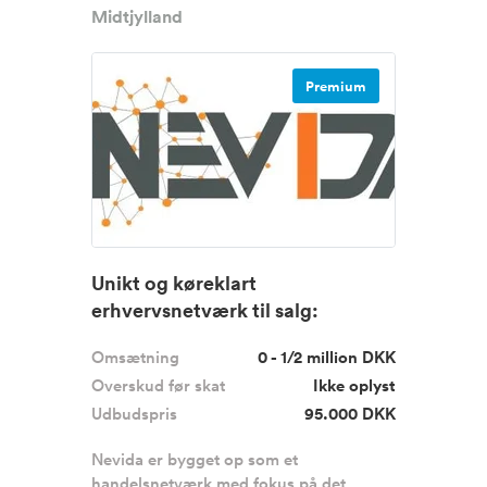
Midtjylland
Premium
Unikt og køreklart
erhvervsnetværk til salg:
Nevida.dk
Omsætning
0 - 1/2 million DKK
Overskud før skat
Ikke oplyst
Udbudspris
95.000 DKK
Nevida er bygget op som et
handelsnetværk med fokus på det, ...