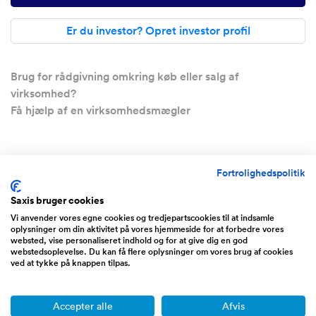
Er du investor? Opret investor profil
Brug for rådgivning omkring køb eller salg af
virksomhed?
Få hjælp af en virksomhedsmægler
Ekstra information
Fortrolighedspolitik
Saxis bruger cookies
Del:
Vi anvender vores egne cookies og tredjepartscookies til at indsamle
oplysninger om din aktivitet på vores hjemmeside for at forbedre vores
Visninger:
1541
websted, vise personaliseret indhold og for at give dig en god
webstedsoplevelse. Du kan få flere oplysninger om vores brug af cookies
ved at tykke på knappen tilpas.
Sælger kontaktet:
4
Følger annoncen:
3
Accepter alle
Afvis