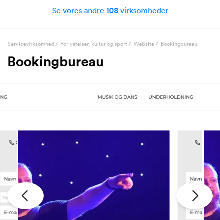
Se vores andre
108
virksomheder
Servicevirksomhed
/
Forlystelser, kultur og sport
/
Website
/
Bookingbureau
Bookingbureau