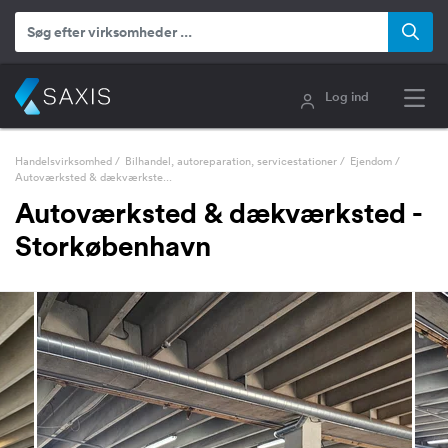
Log ind
Handelsvirksomhed
/
Bilhandel, autoreparation, servicestationer
/
Ejendom
/
Autoværksted & dækværkste...
Autoværksted & dækværksted -
Storkøbenhavn