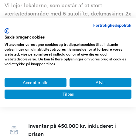
Vi lejer lokalerne, som består af et stort
værkstedsområde med 5 autolifte, dækmaskiner 2x
afbalanceringsmaskiner, 2x dækmaskiner og
Fortrolighedspolitik
gulvpladser, kontorareal, kundeareal, dækhotel
Saxis bruger cookies
som særskilt lokale til dækhotel, , hvor der er plads
Vi anvender vores egne cookies og tredjepartscookies til at indsamle
til ca. 300 kunde hjulsæt , parkeringsplads,
oplysninger om din aktivitet på vores hjemmeside for at forbedre vores
lånebiler.
websted, vise personaliseret indhold og for at give dig en god
webstedsoplevelse. Du kan få flere oplysninger om vores brug af cookies
ved at tykke på knappen tilpas.
Varelager på 60.000 kr. inkluderet i
Accepter alle
prisen
Afvis
Sælger tilbyder at få varelager med som en
Tilpas
del af udbudsprisen.
Inventar på 450.000 kr. inkluderet i
prisen