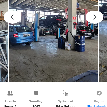
Ansatte
Grundlagt
Flytbarhed
Region
Under 5
2012
Ikke flytbar
Storkøbenh