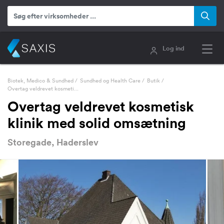
Log ind
Biotek, Medico & Sundhed
/
Sundhed og Health Care
/
Butik
/
Overtag veldrevet kosmeti...
Overtag veldrevet kosmetisk
klinik med solid omsætning
Storegade, Haderslev