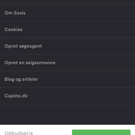
Om Saxis
Cookies
Opret søgeagent
Opret en salgsannonce
Blog og artikler
Capino.dk
Copyright 2026 - CVR: 30581199 - Vestergade 29-31, 1456 København
Udbudspris