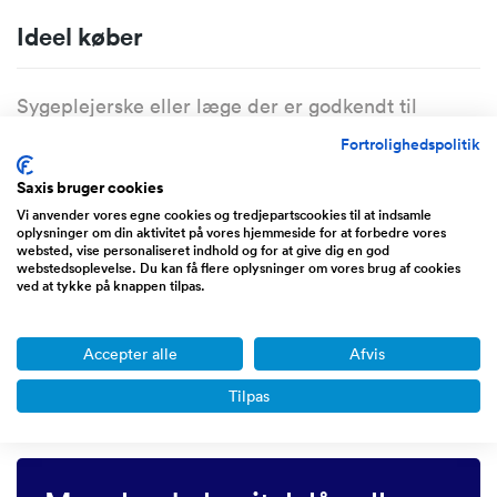
Ideel køber
Sygeplejerske eller læge der er godkendt til
kosmetiske behandlinger.
Fortrolighedspolitik
Alternativt en investor, som ønsker at udvikle
Saxis bruger cookies
klinikken.
Vi anvender vores egne cookies og tredjepartscookies til at indsamle
oplysninger om din aktivitet på vores hjemmeside for at forbedre vores
websted, vise personaliseret indhold og for at give dig en god
webstedsoplevelse. Du kan få flere oplysninger om vores brug af cookies
Opstartshjælp
ved at tykke på knappen tilpas.
Det vil være mulighed for, at jeg kan hjælpe med
Accepter alle
Afvis
introduktion til kunder og drift i en
Tilpas
overgangsperiode, efter aftale.