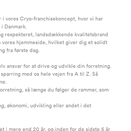
r i vores Cryo-franchisekoncept, hvor vi har
r i Danmark.
 og respekteret, landsdækkende kvalitetsbrand
res hjemmeside, hvilket giver dig et solidt
g fra første dag.
v ansvar for at drive og udvikle din forretning.
parring med os hele vejen fra A til Z. Så
ne.
 forretning, så længe du følger de rammer, som
g, økonomi, udvikling eller andet i det
t i mere end 20 år, og inden for de sidste 5 år