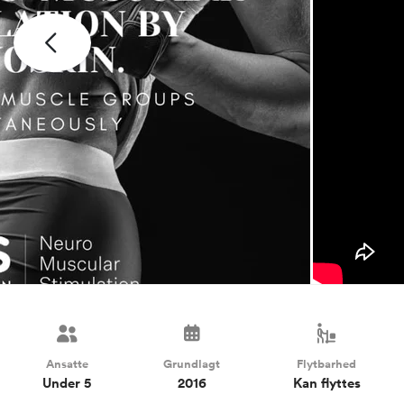
Ansatte
Grundlagt
Flytbarhed
Under 5
2016
Kan flyttes