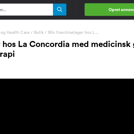
Opret annon
og Health Care
/
Butik
/
Bliv franchisetager hos L...
er hos La Concordia med medicinsk
rapi