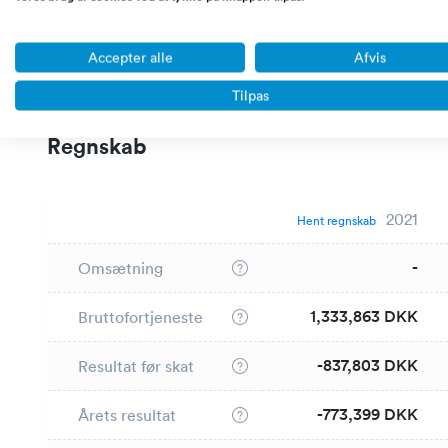
miljøbevidste og bruger nitrogen til nedkøling
• Vi har uddannet vores eget tekniske support te
Accepter alle
Afvis
er i drift og performer optimalt
Tilpas
Regnskab
2021
Hent regnskab
-
Omsætning
1,333,863 DKK
Bruttofortjeneste
-837,803 DKK
Resultat før skat
-773,399 DKK
Årets resultat