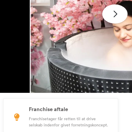
Franchise aftale
Franchisetager får retten til at drive
selskab indenfor givet forretningskoncept.