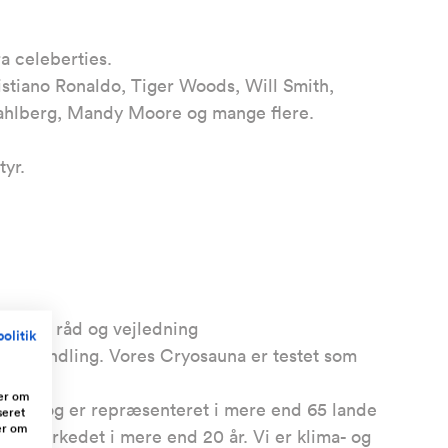
a celeberties.
stiano Ronaldo, Tiger Woods, Will Smith,
ahlberg, Mandy Moore og mange flere.
yr.
pe med råd og vejledning
olitik
ryobehandling. Vores Cryosauna er testet som
mance
ger om
styr og er repræsenteret i mere end 65 lande
seret
er om
på markedet i mere end 20 år. Vi er klima- og