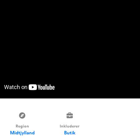
Region
Inkluderer
Midtjylland
Butik