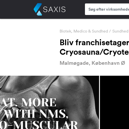
Biotek, Medico & Sundhed
/
Sundhed 
Bliv franchisetag
Cryosauna/Cryote
Malmøgade, København Ø