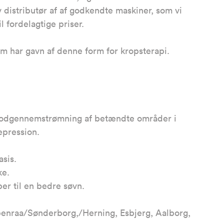
v distributør af af godkendte maskiner, som vi
l fordelagtige priser.
 har gavn af denne form for kropsterapi.
 blodgennemstrømning af betændte områder i
epression.
sis.
ke.
er til en bedre søvn.
benraa/Sønderborg,/Herning, Esbjerg, Aalborg,