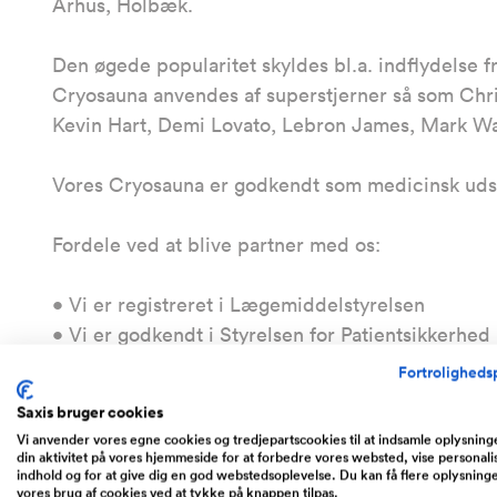
Århus, Holbæk.
Den øgede popularitet skyldes bl.a. indflydelse fr
Cryosauna anvendes af superstjerner så som Chri
Kevin Hart, Demi Lovato, Lebron James, Mark W
Vores Cryosauna er godkendt som medicinsk udst
Fordele ved at blive partner med os:
• Vi er registreret i Lægemiddelstyrelsen
• Vi er godkendt i Styrelsen for Patientsikkerhed
• Vi har sundhedsfagligt personale, som vil hjæl
Fortrolighedsp
• Vi har studier og evidens på virkning af din C
Saxis bruger cookies
markedets bedste, både på sikkerhed og perfor
Vi anvender vores egne cookies og tredjepartscookies til at indsamle oplysnin
• Vores Cryosauna er godkendt som Medicinsk ud
din aktivitet på vores hjemmeside for at forbedre vores websted, vise personali
indhold og for at give dig en god webstedsoplevelse. Du kan få flere oplysning
• Vores Cryosauna er gennemtestet og har været 
vores brug af cookies ved at tykke på knappen tilpas.