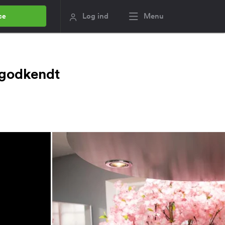
Log ind
Menu
ce
 godkendt