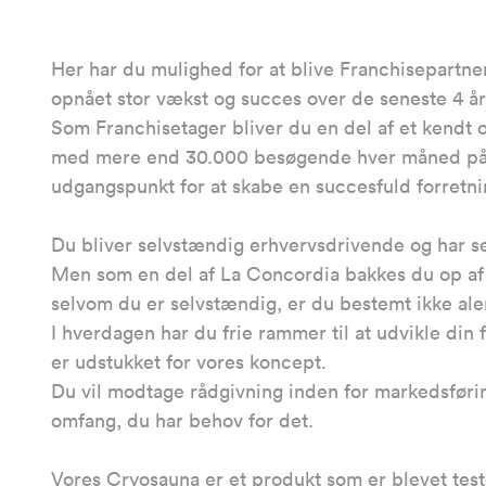
Her har du mulighed for at blive Franchisepartne
opnået stor vækst og succes over de seneste 4 å
Som Franchisetager bliver du en del af et kendt
med mere end 30.000 besøgende hver måned på vo
udgangspunkt for at skabe en succesfuld forretnin
Du bliver selvstændig erhvervsdrivende og har sel
Men som en del af La Concordia bakkes du op af s
selvom du er selvstændig, er du bestemt ikke ale
I hverdagen har du frie rammer til at udvikle din
er udstukket for vores koncept.
Du vil modtage rådgivning inden for markedsførin
omfang, du har behov for det.
Vores Cryosauna er et produkt som er blevet teste