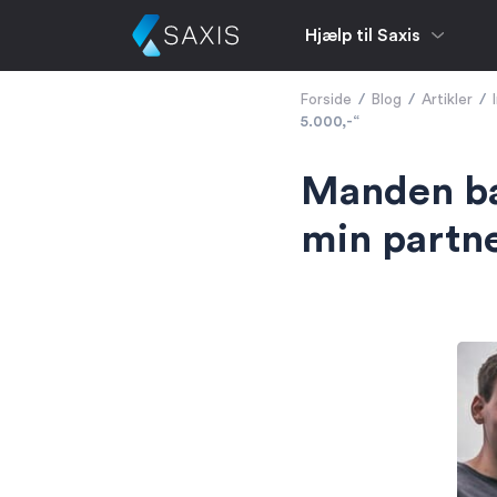
Hjælp til Saxis
Forside
/
Blog
/
Artikler
/
5.000,-“
Manden ba
min partne