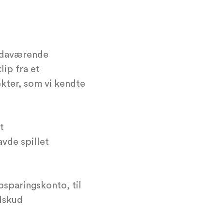
in daværende
lip fra et
kter, som vi kendte
t
vde spillet
sparingskonto, til
dskud