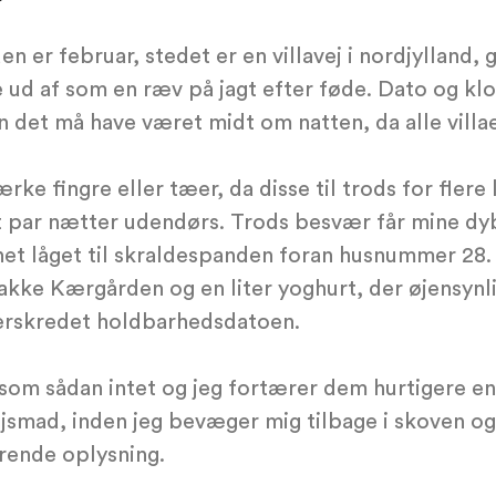
n er februar, stedet er en villavej i nordjylland,
e ud af som en ræv på jagt efter føde. Dato og kl
 det må have været midt om natten, da alle villae
ke fingre eller tæer, da disse til trods for flere
 par nætter udendørs. Trods besvær får mine dy
et låget til skraldespanden foran husnummer 28.
pakke Kærgården og en liter yoghurt, der øjensynl
erskredet holdbarhedsdatoen.
 som sådan intet og jeg fortærer dem hurtigere e
ejsmad, inden jeg bevæger mig tilbage i skoven o
rende oplysning.