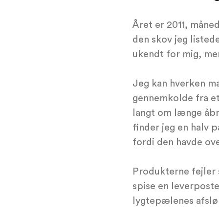
Året er 2011, månede
den skov jeg listed
ukendt for mig, men
Jeg kan hverken mær
gennemkolde fra et
langt om længe åbn
finder jeg en halv 
fordi den havde ov
Produkterne fejler
spise en leverpost
lygtepælenes afslø