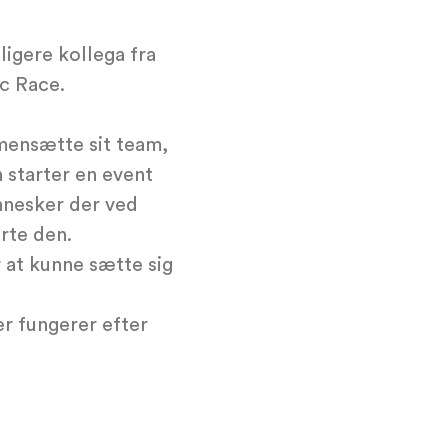
ligere kollega fra
ic Race.
mensætte sit team,
 starter en event
nnesker der ved
rte den.
 at kunne sætte sig
r fungerer efter