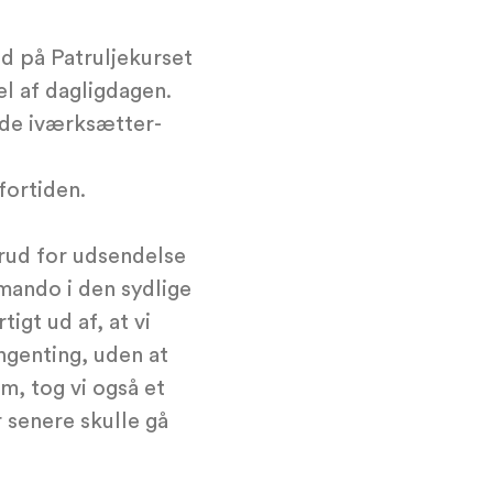
id på Patruljekurset
el af dagligdagen.
nde iværksætter-
fortiden.
orud for udsendelse
mando i den sydlige
igt ud af, at vi
ingenting, uden at
m, tog vi også et
senere skulle gå