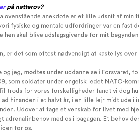
er
på natterov?
da ovenstående anekdote er et lille udsnit af min t
ori fysiske og mentale udfordringer var en fast d
e hen skal blive udslagsgivende for mit begynde
en, er det som oftest nødvendigt at kaste lys over 
e og jeg, mødtes under uddannelse i Forsvaret, f
2009, som soldater under engelsk ledet NATO-kom
l trods for vores forskelligheder fandt vi dog hurt
d hinanden i et halvt år, i en lille lejr midt ude i 
anden. Udover at tage et venskab for livet med hje
 adrenalinbehov med os i bagagen. Et behov der 
iden for os.