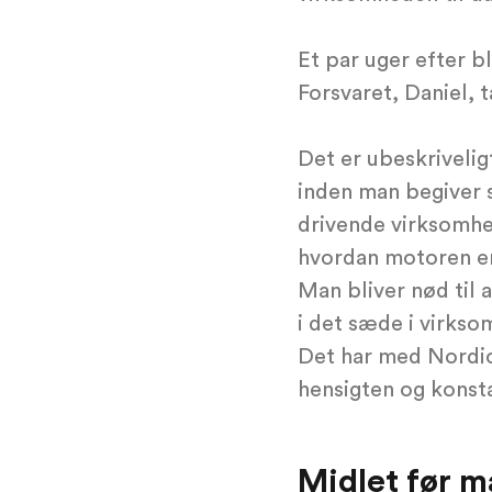
Et par uger efter b
Forsvaret, Daniel, t
Det er ubeskriveli
inden man begiver s
drivende virksomhe
hvordan motoren er 
Man bliver nød til 
i det sæde i virks
Det har med Nordic
hensigten og konsta
Midlet før m