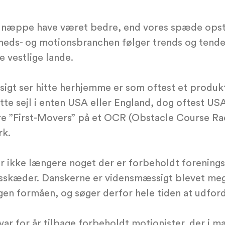
 næppe have været bedre, end vores spæde opsta
heds- og motionsbranchen følger trends og tende
e vestlige lande.
gt ser hitte herhjemme er som oftest et produkt 
tte sejl i enten USA eller England, dog oftest US
re ”First-Movers” på et OCR (Obstacle Course Rac
rk.
er ikke længere noget der er forbeholdt forening
sskæder. Danskerne er vidensmæssigt blevet me
en formåen, og søger derfor hele tiden at udfordr
ar for år tilbage forbeholdt motionister, der i m