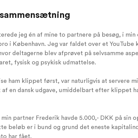
sammensætning
viterede jeg én af mine to partnere på besøg, i m
bro i København. Jeg var faldet over et YouTube k
hvor deltagerne blev afprøvet på selvsamme aspe
varet, fysisk og psykisk udmattelse.
e ham klippet først, var naturligvis at servere mi
af en dansk udgave, umiddelbart efter klippet ha
 min partner Frederik havde 5.000,- DKK på sin op
te beløb er i bund og grund det eneste kapitalin
to har fået.