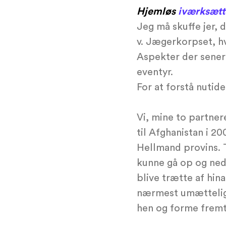
Hjemløs
iværksætt
Jeg må skuffe jer, 
v. Jægerkorpset, hv
Aspekter der sener
eventyr.
For at forstå nutid
Vi, mine to partner
til Afghanistan i 
Hellmand provins. Ti
kunne gå op og ned a
blive trætte af hin
nærmest umætteligt
hen og forme fremt