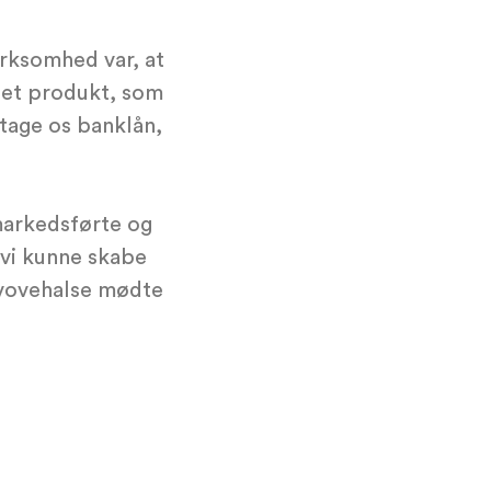
rksomhed var, at
 det produkt, som
etage os banklån,
 markedsførte og
 vi kunne skabe
 vovehalse mødte