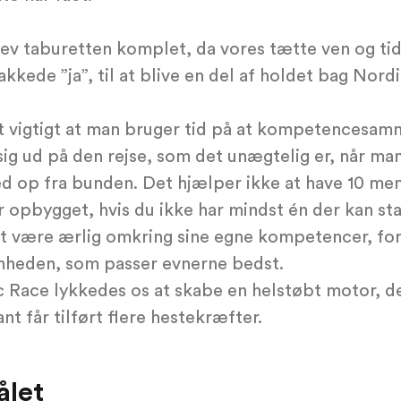
lev taburetten komplet, da vores tætte ven og tid
akkede ”ja”, til at blive en del af holdet bag Nord
gt vigtigt at man bruger tid på at kompetencesam
ig ud på den rejse, som det unægtelig er, når man
d op fra bunden. Det hjælper ikke at have 10 me
opbygget, hvis du ikke har mindst én der kan sta
at være ærlig omkring sine egne kompetencer, for
omheden, som passer evnerne bedst.
 Race lykkedes os at skabe en helstøbt motor, de
nt får tilført flere hestekræfter.
ålet