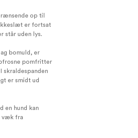
 grænsende op til
okkeslæt er fortsat
r står uden lys.
 lag bomuld, er
bfrosne pomfritter
 I skraldespanden
igt er smidt ud
nd en hund kan
g væk fra