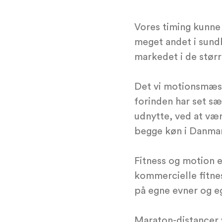
Vores timing kunne
meget andet i sund
markedet i de størr
Det vi motionsmæssi
forinden har set sæ
udnytte, ved at væ
begge køn i Danma
Fitness og motion 
kommercielle fitne
på egne evner og eg
Maraton-distancer v