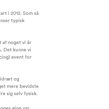
rt i 2012. Som så
nser typisk
af noget vi år
A. Det kunne vi
ing) event for
sidræt og
get mere bevidste
e sig selv fysisk.
anges øjne var