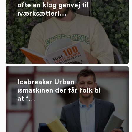
ofte en klog genvej til
iværksætterl...
Icebreaker Urban –
ismaskinen der får folk til
at f...