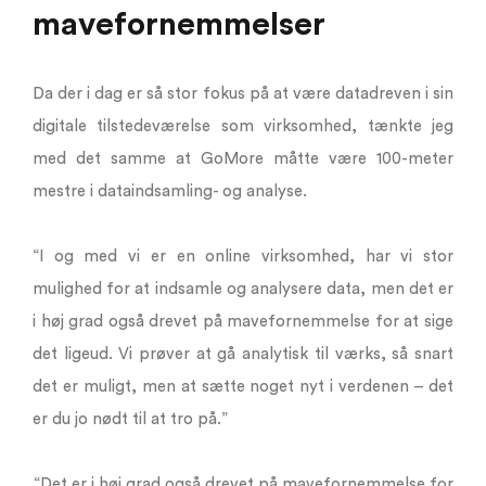
mavefornemmelser
Da der i dag er så stor fokus på at være datadreven i sin
digitale tilstedeværelse som virksomhed, tænkte jeg
med det samme at GoMore måtte være 100-meter
mestre i dataindsamling- og analyse.
“I og med vi er en online virksomhed, har vi stor
mulighed for at indsamle og analysere data, men det er
i høj grad også drevet på mavefornemmelse for at sige
det ligeud. Vi prøver at gå analytisk til værks, så snart
det er muligt, men at sætte noget nyt i verdenen – det
er du jo nødt til at tro på.”
“Det er i høj grad også drevet på mavefornemmelse for