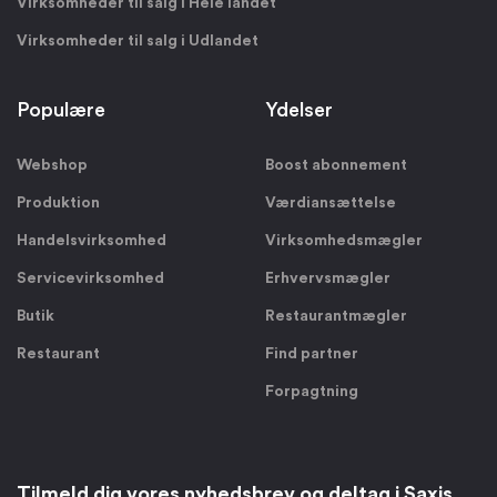
Virksomheder til salg i Hele landet
Virksomheder til salg i Udlandet
Populære
Ydelser
Webshop
Boost abonnement
Produktion
Værdiansættelse
Handelsvirksomhed
Virksomhedsmægler
Servicevirksomhed
Erhvervsmægler
Butik
Restaurantmægler
Restaurant
Find partner
Forpagtning
Tilmeld dig vores nyhedsbrev og deltag i Saxis