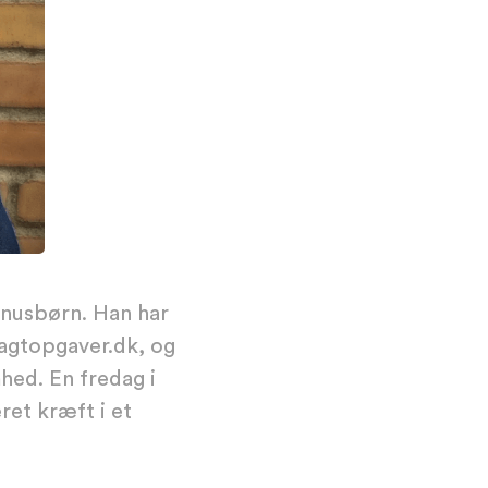
bonusbørn. Han har
agtopgaver.dk
, og
mhed. En fredag i
ret kræft i et