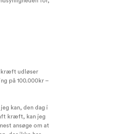
andsynligheden for,
ekræft udløser
ing på 100.000kr –
jeg kan, den dag i
ft kræft, kan jeg
rmest ansøge om at