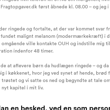
ragtopgaver.dk først åbnede kl. 08.00 – og jeg i
er ringede og fortalte, at der var kommet svar fr
 fundet malignt melanom (modermærkekræft) i d
n omgående ville kontakte OUH og indstille mig ti
ation indenfor 48 timer.
ude at aflevere børn da hudlægen ringede – og da
ig i køkkenet, hvor jeg ved synet af hende, brød
røstet og vi satte os ned og begyndte at tale om
nyt kapitel i mit liv.
dan en besked, ved en som perso