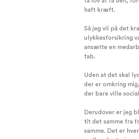
få lov at få den, fo
haft kræft.
Så jeg vil på det kr
ulykkesforsikring v
ansætte en medarbe
tab.
Uden at det skal lyd
der er omkring mig,
der bare ville social
Derudover er jeg b
tit det samme fra f
samme. Det er hver