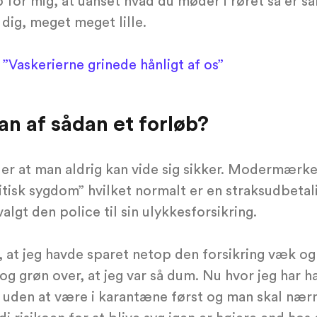
p for mig, at uanset hvad du møder i røret så er s
f dig, meget meget lille.
Vaskerierne grinede hånligt af os”
n af sådan et forløb?
t er at man aldrig kan vide sig sikker. Modermærk
ritisk sygdom” hvilket normalt er en straksudbetal
algt den police til sin ulykkesforsikring.
, at jeg havde sparet netop den forsikring væk og 
og grøn over, at jeg var så dum. Nu hvor jeg har ha
en uden at være i karantæne først og man skal næ