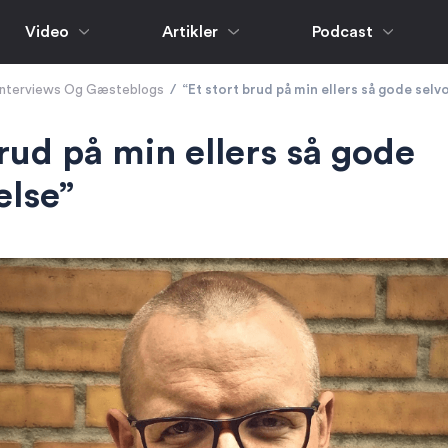
Video
Artikler
Podcast
Interviews Og Gæsteblogs
/
“Et stort brud på min ellers så gode selv
brud på min ellers så gode
else”