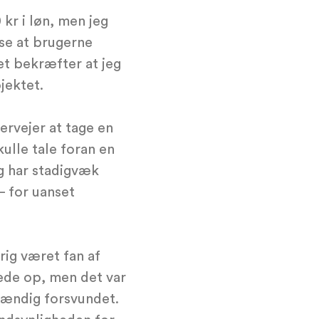
kr i løn, men jeg
 se at brugerne
det bekræfter at jeg
jektet.
ervejer at tage en
ulle tale foran en
eg har stadigvæk
– for uanset
drig været fan af
gede op, men det var
stændig forsvundet.