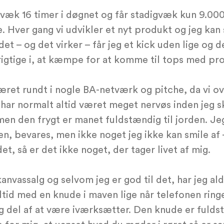
væk 16 timer i døgnet og får stadigvæk kun 9.000 
e. Hver gang vi udvikler et nyt produkt og jeg kan
et – og det virker – får jeg et kick uden lige og 
igtige i, at kæmpe for at komme til tops med pro
været rundt i nogle BA-netværk og pitche, da vi ov
g har normalt altid været meget nervøs inden jeg sk
men den frygt er manet fuldstændig til jorden. J
, bevares, men ikke noget jeg ikke kan smile af 
et, så er det ikke noget, der tager livet af mig.
kanvassalg og selvom jeg er god til det, har jeg al
 altid med en knude i maven lige når telefonen rin
ig del af at være iværksætter. Den knude er fuld