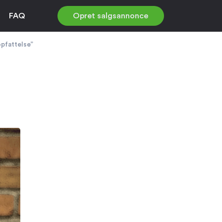
FAQ
Opret salgsannonce
opfattelse”