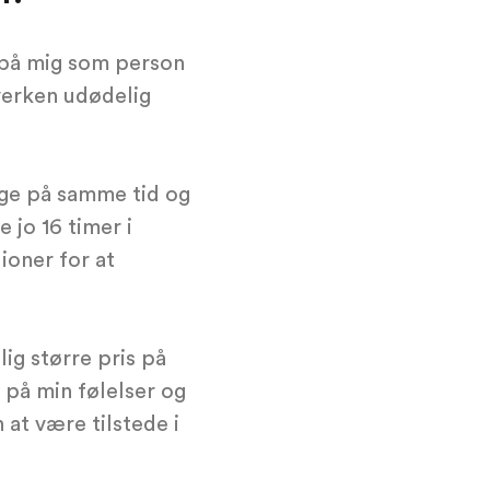
b på mig som person
hverken udødelig
nge på samme tid og
 jo 16 timer i
ioner for at
ig større pris på
 på min følelser og
 at være tilstede i