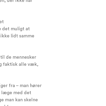
en, der ikke har
et
 det muligt at
 ikke lidt samme
d til de mennesker
g faktisk alle væk,
ger fra – man hører
er læge med det
nge man kan skelne