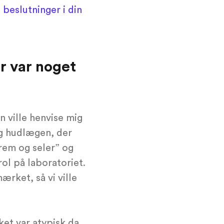
 beslutninger i din
er var noget
 ville henvise mig
jeg hudlægen, der
vrem og seler” og
ol på laboratoriet.
mærket, så vi ville
ket var atypisk da