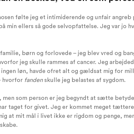
gnosen følte jeg et intimiderende og unfair angre
på min ellers så gode selvopfattelse. Jeg var jo 
familie, børn og forlovede – jeg blev vred og ba
hvorfor jeg skulle rammes af cancer. Jeg arbejdede
ingen løn, havde ofret alt og gældsat mig for mill
– hvorfor
fanden
skulle jeg belastes af sygdom.
, men som person er jeg begyndt at sætte betydel
s har taget for givet. Jeg er kommet meget tættere
mig at mit mål i livet ikke er rigdom og penge, men
 skabe.