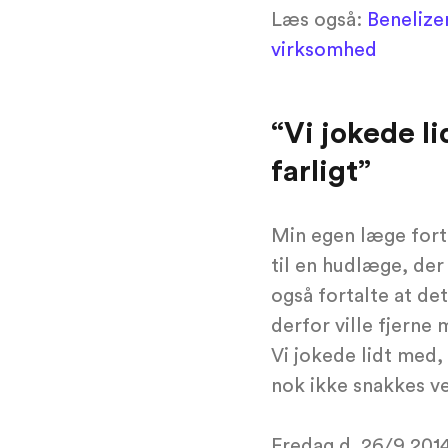
Læs også:
Benelizer
virksomhed
“Vi jokede li
farligt”
Min egen læge forta
til en hudlæge, der
også fortalte at det
derfor ville fjerne
Vi jokede lidt med, 
nok ikke snakkes v
Fredag d. 26/9 2014