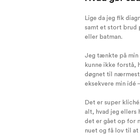
Lige da jeg fik dia
samt et stort brud 
eller batman.
Jeg tænkte på min 
kunne ikke forstå, 
døgnet til nærmest 
eksekvere min idé 
Det er super kliché
alt, hvad jeg eller
det er gået op for 
nuet og få lov til at