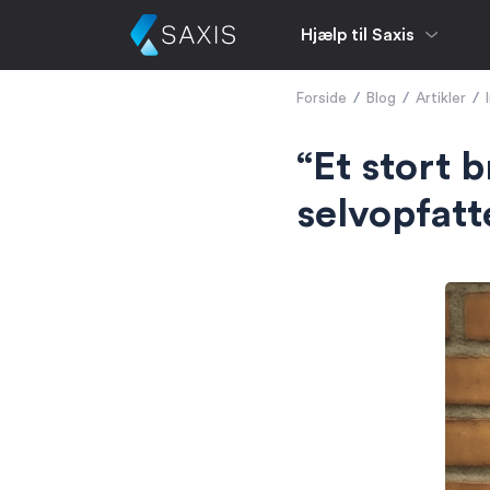
Hjælp til Saxis
Forside
/
Blog
/
Artikler
/
“Et stort 
selvopfatt