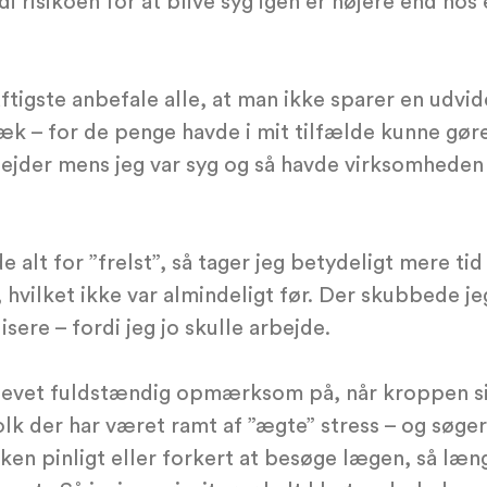
rdi risikoen for at blive syg igen er højere end hos 
aftigste anbefale alle, at man ikke sparer en udvid
æk – for de penge havde i mit tilfælde kunne gøre
jder mens jeg var syg og så havde virksomheden
e alt for ”frelst”, så tager jeg betydeligt mere ti
 hvilket ikke var almindeligt før. Der skubbede je
isere – fordi jeg jo skulle arbejde.
levet fuldstændig opmærksom på, når kroppen si
olk der har været ramt af ”ægte” stress – og søg
ken pinligt eller forkert at besøge lægen, så læ