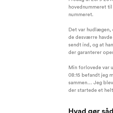
hovednummeret til F
nummeret.
Det var hudlægen, d
de desværre havde
sendt ind, og at ha
der garanterer oper
Min forlovede var 
08:15 befandt jeg m
sammen… Jeg blev t
der startede et helt 
Hvad gør så