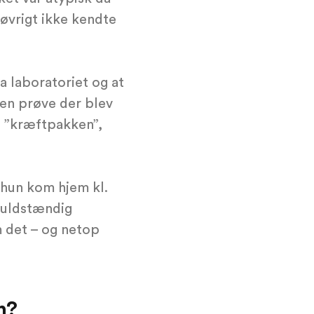
 øvrigt ikke kendte
a laboratoriet og at
en prøve der blev
l ”kræftpakken”,
 hun kom hjem kl.
 fuldstændig
 det – og netop
n?