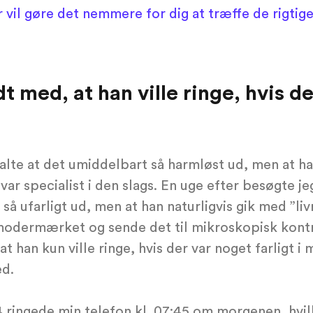
 vil gøre det nemmere for dig at træffe de rigtige
dt med, at han ville ringe, hvis d
lte at det umiddelbart så harmløst ud, men at han
 var specialist i den slags. En uge efter besøgte 
 så ufarligt ud, men at han naturligvis gik med ”li
 modermærket og sende det til mikroskopisk kontr
at han kun ville ringe, hvis der var noget farligt i 
ed.
 ringede min telefon kl. 07:45 om morgenen, hvil