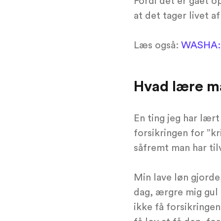
Fordi det er gået o
at det tager livet a
Læs også:
WASHA: ”
Hvad lære ma
En ting jeg har lær
forsikringen for ”k
såfremt man har tilv
Min lave løn gjorde
dag, ærgre mig gul 
ikke få forsikring