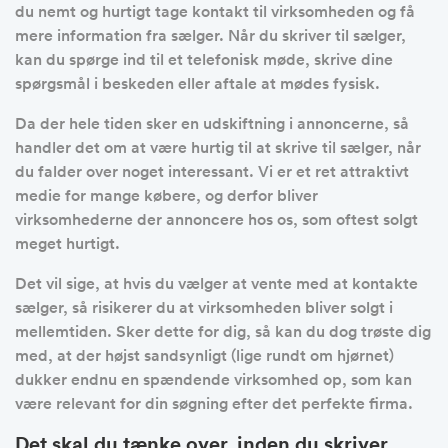
du nemt og hurtigt tage kontakt til virksomheden og få
mere information fra sælger. Når du skriver til sælger,
kan du spørge ind til et telefonisk møde, skrive dine
spørgsmål i beskeden eller aftale at mødes fysisk.
Da der hele tiden sker en udskiftning i annoncerne, så
handler det om at være hurtig til at skrive til sælger, når
du falder over noget interessant. Vi er et ret attraktivt
medie for mange købere, og derfor bliver
virksomhederne der annoncere hos os, som oftest solgt
meget hurtigt.
Det vil sige, at hvis du vælger at vente med at kontakte
sælger, så risikerer du at virksomheden bliver solgt i
mellemtiden. Sker dette for dig, så kan du dog trøste dig
med, at der højst sandsynligt (lige rundt om hjørnet)
dukker endnu en spændende virksomhed op, som kan
være relevant for din søgning efter det perfekte firma.
Det skal du tænke over, inden du skriver