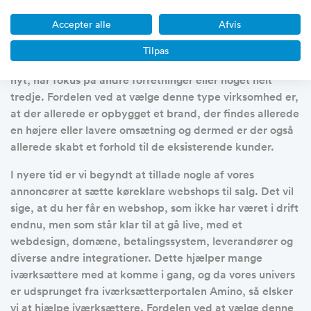
Som tidligere skrevet, så sættes der mange forskellige
Accepter alle
Afvis
typer af forretninger til salg på vores salgsportal. Langt
de fleste virksomheder er veldrevne virksomheder, der
Tilpas
er blevet sat til salg, fordi at ejerne gerne vil prøve noget
nyt, har fokus på andre forretninger eller noget helt
tredje. Fordelen ved at vælge denne type virksomhed er,
at der allerede er opbygget et brand, der findes allerede
en højere eller lavere omsætning og dermed er der også
allerede skabt et forhold til de eksisterende kunder.
I nyere tid er vi begyndt at tillade nogle af vores
annoncører at sætte køreklare webshops til salg. Det vil
sige, at du her får en webshop, som ikke har været i drift
endnu, men som står klar til at gå live, med et
webdesign, domæne, betalingssystem, leverandører og
diverse andre integrationer. Dette hjælper mange
iværksættere med at komme i gang, og da vores univers
er udsprunget fra iværksætterportalen Amino, så elsker
vi at hjælpe iværksættere. Fordelen ved at vælge denne