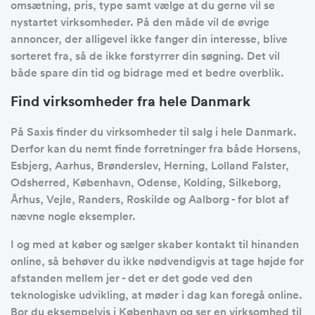
omsætning, pris, type samt vælge at du gerne vil se
nystartet virksomheder. På den måde vil de øvrige
annoncer, der alligevel ikke fanger din interesse, blive
sorteret fra, så de ikke forstyrrer din søgning. Det vil
både spare din tid og bidrage med et bedre overblik.
Find virksomheder fra hele Danmark
På Saxis finder du virksomheder til salg i hele Danmark.
Derfor kan du nemt finde forretninger fra både Horsens,
Esbjerg, Aarhus, Brønderslev, Herning, Lolland Falster,
Odsherred, København, Odense, Kolding, Silkeborg,
Århus, Vejle, Randers, Roskilde og Aalborg - for blot af
nævne nogle eksempler.
I og med at køber og sælger skaber kontakt til hinanden
online, så behøver du ikke nødvendigvis at tage højde for
afstanden mellem jer - det er det gode ved den
teknologiske udvikling, at møder i dag kan foregå online.
Bor du eksempelvis i København og ser en virksomhed til