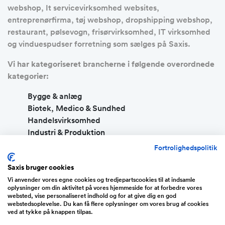
webshop, It servicevirksomhed websites,
entreprenørfirma, tøj webshop, dropshipping webshop,
restaurant, pølsevogn, frisørvirksomhed, IT virksomhed
og vinduespudser forretning som sælges på Saxis.
Vi har kategoriseret brancherne i følgende overordnede
kategorier:
Bygge & anlæg
Biotek, Medico & Sundhed
Handelsvirksomhed
Industri & Produktion
IT, Teknologi & WWW
Fortrolighedspolitik
Servicevirksomhed
Saxis bruger cookies
Transport & Logistik
Vi anvender vores egne cookies og tredjepartscookies til at indsamle
Energi & Cleantech
oplysninger om din aktivitet på vores hjemmeside for at forbedre vores
websted, vise personaliseret indhold og for at give dig en god
Køb af eksisterende virksomhed eller køb en
webstedsoplevelse. Du kan få flere oplysninger om vores brug af cookies
færdig- og køreklar webshop
ved at tykke på knappen tilpas.