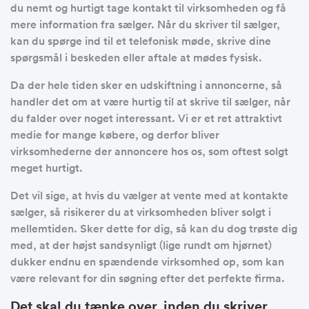
du nemt og hurtigt tage kontakt til virksomheden og få
mere information fra sælger. Når du skriver til sælger,
kan du spørge ind til et telefonisk møde, skrive dine
spørgsmål i beskeden eller aftale at mødes fysisk.
Da der hele tiden sker en udskiftning i annoncerne, så
handler det om at være hurtig til at skrive til sælger, når
du falder over noget interessant. Vi er et ret attraktivt
medie for mange købere, og derfor bliver
virksomhederne der annoncere hos os, som oftest solgt
meget hurtigt.
Det vil sige, at hvis du vælger at vente med at kontakte
sælger, så risikerer du at virksomheden bliver solgt i
mellemtiden. Sker dette for dig, så kan du dog trøste dig
med, at der højst sandsynligt (lige rundt om hjørnet)
dukker endnu en spændende virksomhed op, som kan
være relevant for din søgning efter det perfekte firma.
Det skal du tænke over, inden du skriver