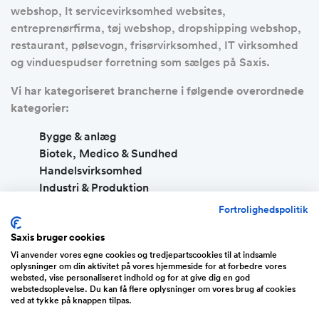
webshop, It servicevirksomhed websites,
entreprenørfirma, tøj webshop, dropshipping webshop,
restaurant, pølsevogn, frisørvirksomhed, IT virksomhed
og vinduespudser forretning som sælges på Saxis.
Vi har kategoriseret brancherne i følgende overordnede
kategorier:
Bygge & anlæg
Biotek, Medico & Sundhed
Handelsvirksomhed
Industri & Produktion
IT, Teknologi & WWW
Fortrolighedspolitik
Servicevirksomhed
Saxis bruger cookies
Transport & Logistik
Vi anvender vores egne cookies og tredjepartscookies til at indsamle
Energi & Cleantech
oplysninger om din aktivitet på vores hjemmeside for at forbedre vores
websted, vise personaliseret indhold og for at give dig en god
Køb af eksisterende virksomhed eller køb en
webstedsoplevelse. Du kan få flere oplysninger om vores brug af cookies
færdig- og køreklar webshop
ved at tykke på knappen tilpas.