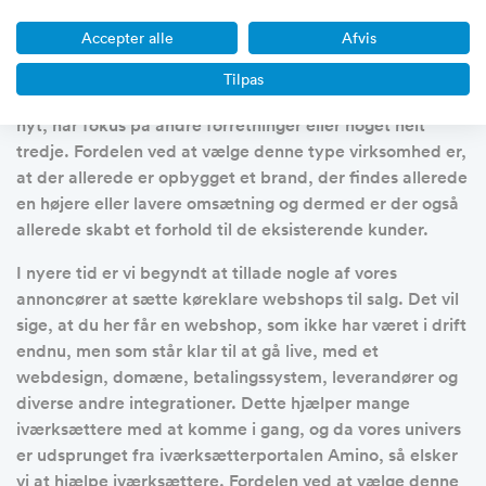
Som tidligere skrevet, så sættes der mange forskellige
Accepter alle
Afvis
typer af forretninger til salg på vores salgsportal. Langt
de fleste virksomheder er veldrevne virksomheder, der
Tilpas
er blevet sat til salg, fordi at ejerne gerne vil prøve noget
nyt, har fokus på andre forretninger eller noget helt
tredje. Fordelen ved at vælge denne type virksomhed er,
at der allerede er opbygget et brand, der findes allerede
en højere eller lavere omsætning og dermed er der også
allerede skabt et forhold til de eksisterende kunder.
I nyere tid er vi begyndt at tillade nogle af vores
annoncører at sætte køreklare webshops til salg. Det vil
sige, at du her får en webshop, som ikke har været i drift
endnu, men som står klar til at gå live, med et
webdesign, domæne, betalingssystem, leverandører og
diverse andre integrationer. Dette hjælper mange
iværksættere med at komme i gang, og da vores univers
er udsprunget fra iværksætterportalen Amino, så elsker
vi at hjælpe iværksættere. Fordelen ved at vælge denne