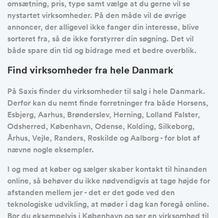
omsætning, pris, type samt vælge at du gerne vil se
nystartet virksomheder. På den måde vil de øvrige
annoncer, der alligevel ikke fanger din interesse, blive
sorteret fra, så de ikke forstyrrer din søgning. Det vil
både spare din tid og bidrage med et bedre overblik.
Find virksomheder fra hele Danmark
På Saxis finder du virksomheder til salg i hele Danmark.
Derfor kan du nemt finde forretninger fra både Horsens,
Esbjerg, Aarhus, Brønderslev, Herning, Lolland Falster,
Odsherred, København, Odense, Kolding, Silkeborg,
Århus, Vejle, Randers, Roskilde og Aalborg - for blot af
nævne nogle eksempler.
I og med at køber og sælger skaber kontakt til hinanden
online, så behøver du ikke nødvendigvis at tage højde for
afstanden mellem jer - det er det gode ved den
teknologiske udvikling, at møder i dag kan foregå online.
Bor du eksempelvis i København og ser en virksomhed til