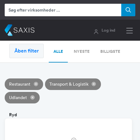
Log ind
Åben filter
ALLE
NYESTE
BILLIGSTE
Restaurant
Transport & Logistik
Udlandet
Ryd