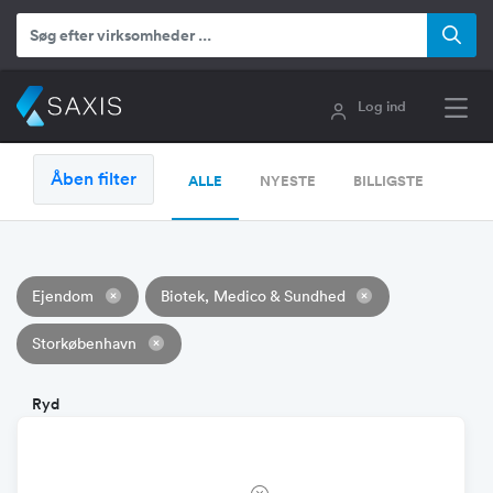
Log ind
Åben filter
ALLE
NYESTE
BILLIGSTE
Ejendom
Biotek, Medico & Sundhed
Storkøbenhavn
Ryd