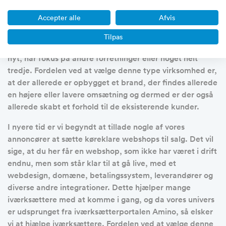
Som tidligere skrevet, så sættes der mange forskellige
Accepter alle
Afvis
typer af forretninger til salg på vores salgsportal. Langt
de fleste virksomheder er veldrevne virksomheder, der
Tilpas
er blevet sat til salg, fordi at ejerne gerne vil prøve noget
nyt, har fokus på andre forretninger eller noget helt
tredje. Fordelen ved at vælge denne type virksomhed er,
at der allerede er opbygget et brand, der findes allerede
en højere eller lavere omsætning og dermed er der også
allerede skabt et forhold til de eksisterende kunder.
I nyere tid er vi begyndt at tillade nogle af vores
annoncører at sætte køreklare webshops til salg. Det vil
sige, at du her får en webshop, som ikke har været i drift
endnu, men som står klar til at gå live, med et
webdesign, domæne, betalingssystem, leverandører og
diverse andre integrationer. Dette hjælper mange
iværksættere med at komme i gang, og da vores univers
er udsprunget fra iværksætterportalen Amino, så elsker
vi at hjælpe iværksættere. Fordelen ved at vælge denne