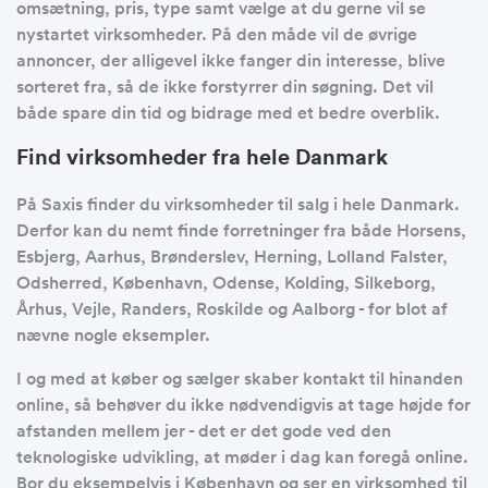
omsætning, pris, type samt vælge at du gerne vil se
nystartet virksomheder. På den måde vil de øvrige
annoncer, der alligevel ikke fanger din interesse, blive
sorteret fra, så de ikke forstyrrer din søgning. Det vil
både spare din tid og bidrage med et bedre overblik.
Find virksomheder fra hele Danmark
På Saxis finder du virksomheder til salg i hele Danmark.
Derfor kan du nemt finde forretninger fra både Horsens,
Esbjerg, Aarhus, Brønderslev, Herning, Lolland Falster,
Odsherred, København, Odense, Kolding, Silkeborg,
Århus, Vejle, Randers, Roskilde og Aalborg - for blot af
nævne nogle eksempler.
I og med at køber og sælger skaber kontakt til hinanden
online, så behøver du ikke nødvendigvis at tage højde for
afstanden mellem jer - det er det gode ved den
teknologiske udvikling, at møder i dag kan foregå online.
Bor du eksempelvis i København og ser en virksomhed til