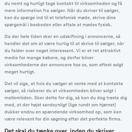
du nemt og hurtigt tage kontakt til virksomheden og få
mere information fra sælger. Når du skriver til sælger,
kan du spørge ind til et telefonisk møde, skrive dine
spørgsmål i beskeden eller aftale at mødes fysisk.
Da der hele tiden sker en udskiftning i annoncerne, så
handler det om at være hurtig til at skrive til sælger, når
du falder over noget interessant. Vi er et ret attraktivt
medie for mange købere, og derfor bliver
virksomhederne der annoncere hos os, som oftest solgt
meget hurtigt.
Det vil sige, at hvis du vælger at vente med at kontakte
sælger, så risikerer du at virksomheden bliver solgt i
mellemtiden. Sker dette for dig, så kan du dog trøste dig
med, at der højst sandsynligt (lige rundt om hjørnet)
dukker endnu en spændende virksomhed op, som kan
være relevant for din søgning efter det perfekte firma.
Det skal du tænke over, inden du skriver