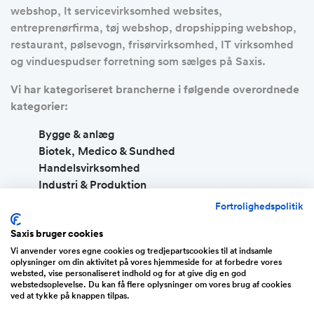
webshop, It servicevirksomhed websites,
entreprenørfirma, tøj webshop, dropshipping webshop,
restaurant, pølsevogn, frisørvirksomhed, IT virksomhed
og vinduespudser forretning som sælges på Saxis.
Vi har kategoriseret brancherne i følgende overordnede
kategorier:
Bygge & anlæg
Biotek, Medico & Sundhed
Handelsvirksomhed
Industri & Produktion
IT, Teknologi & WWW
Fortrolighedspolitik
Servicevirksomhed
Saxis bruger cookies
Transport & Logistik
Vi anvender vores egne cookies og tredjepartscookies til at indsamle
Energi & Cleantech
oplysninger om din aktivitet på vores hjemmeside for at forbedre vores
websted, vise personaliseret indhold og for at give dig en god
Køb af eksisterende virksomhed eller køb en
webstedsoplevelse. Du kan få flere oplysninger om vores brug af cookies
færdig- og køreklar webshop
ved at tykke på knappen tilpas.