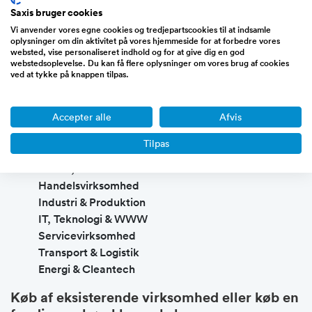
Saxis bruger cookies
vognmandsforretning, vognmandsfirma, smykke
webshop, It servicevirksomhed websites,
Vi anvender vores egne cookies og tredjepartscookies til at indsamle
oplysninger om din aktivitet på vores hjemmeside for at forbedre vores
entreprenørfirma, tøj webshop, dropshipping webshop,
websted, vise personaliseret indhold og for at give dig en god
restaurant, pølsevogn, frisørvirksomhed, IT virksomhed
webstedsoplevelse. Du kan få flere oplysninger om vores brug af cookies
ved at tykke på knappen tilpas.
og vinduespudser forretning som sælges på Saxis.
Vi har kategoriseret brancherne i følgende overordnede
Accepter alle
Afvis
kategorier:
Tilpas
Bygge & anlæg
Biotek, Medico & Sundhed
Handelsvirksomhed
Industri & Produktion
IT, Teknologi & WWW
Servicevirksomhed
Transport & Logistik
Energi & Cleantech
Køb af eksisterende virksomhed eller køb en