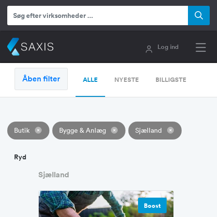
Log ind
Åben filter
ALLE
NYESTE
BILLIGSTE
Butik
Bygge & Anlæg
Sjælland
Ryd
Sjælland
Boost