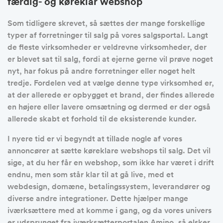
færdig- og køreklar webshop
Som tidligere skrevet, så sættes der mange forskellige
typer af forretninger til salg på vores salgsportal. Langt
de fleste virksomheder er veldrevne virksomheder, der
er blevet sat til salg, fordi at ejerne gerne vil prøve noget
nyt, har fokus på andre forretninger eller noget helt
tredje. Fordelen ved at vælge denne type virksomhed er,
at der allerede er opbygget et brand, der findes allerede
en højere eller lavere omsætning og dermed er der også
allerede skabt et forhold til de eksisterende kunder.
I nyere tid er vi begyndt at tillade nogle af vores
annoncører at sætte køreklare webshops til salg. Det vil
sige, at du her får en webshop, som ikke har været i drift
endnu, men som står klar til at gå live, med et
webdesign, domæne, betalingssystem, leverandører og
diverse andre integrationer. Dette hjælper mange
iværksættere med at komme i gang, og da vores univers
er udsprunget fra iværksætterportalen Amino, så elsker