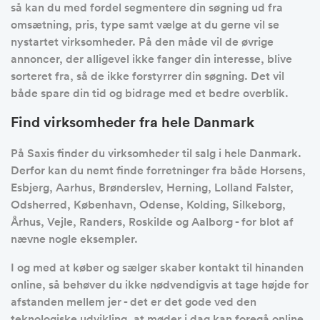
så kan du med fordel segmentere din søgning ud fra
omsætning, pris, type samt vælge at du gerne vil se
nystartet virksomheder. På den måde vil de øvrige
annoncer, der alligevel ikke fanger din interesse, blive
sorteret fra, så de ikke forstyrrer din søgning. Det vil
både spare din tid og bidrage med et bedre overblik.
Find virksomheder fra hele Danmark
På Saxis finder du virksomheder til salg i hele Danmark.
Derfor kan du nemt finde forretninger fra både Horsens,
Esbjerg, Aarhus, Brønderslev, Herning, Lolland Falster,
Odsherred, København, Odense, Kolding, Silkeborg,
Århus, Vejle, Randers, Roskilde og Aalborg - for blot af
nævne nogle eksempler.
I og med at køber og sælger skaber kontakt til hinanden
online, så behøver du ikke nødvendigvis at tage højde for
afstanden mellem jer - det er det gode ved den
teknologiske udvikling, at møder i dag kan foregå online.