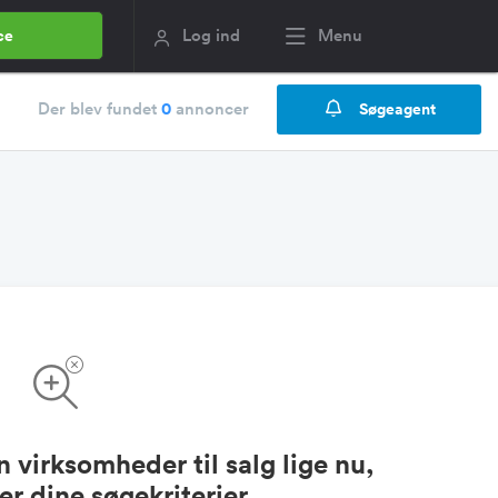
Log ind
Menu
ce
Der blev fundet
0
annoncer
Søgeagent
 virksomheder til salg lige nu,
r dine søgekriterier