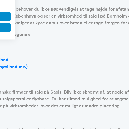
line, så behøver du ikke nødvendigvis at tage højde for afsta
vis i København og ser en virksomhed til salg i på Bornholm ell
u evt. vælger at køre en tur over broen eller tage færgen for
de kategorier:
lland
sjælland mv.)
ske firmaer til salg på Saxis. Bliv ikke skræmt af, at nogle a
salgsportal er flytbare. Du har tilmed mulighed for at segment
r på virksomheder, hvor det er muligt at ændre placering.