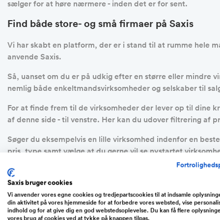
sælger for at høre nærmere - inden det er for sent.
Find både store- og små firmaer på Saxis
Vi har skabt en platform, der er i stand til at rumme hele 
anvende Saxis.
Så, uanset om du er på udkig efter en større eller mindre 
nemlig både enkeltmandsvirksomheder og selskaber til sal
For at finde frem til de virksomheder der lever op til din
af denne side - til venstre. Her kan du udover filtrering a
Søger du eksempelvis en lille virksomhed indenfor en bes
pris, type samt vælge at du gerne vil se nystartet virksomhe
din søgning. Det vil både spare din tid og bidrage med et b
Fortrolighedsp
Find virksomheder fra hele Danmark
Saxis bruger cookies
Vi anvender vores egne cookies og tredjepartscookies til at indsamle oplysnin
din aktivitet på vores hjemmeside for at forbedre vores websted, vise personali
På Saxis finder du virksomheder til salg i hele Danmark. De
indhold og for at give dig en god webstedsoplevelse. Du kan få flere oplysning
København, Odense, Kolding, Silkeborg, Århus, Vejle, Rande
vores brug af cookies ved at tykke på knappen tilpas.