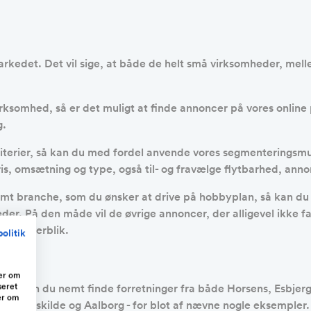
markedet. Det vil sige, at både de helt små virksomheder, mel
virksomhed, så er det muligt at finde annoncer på vores onli
g.
e kriterier, så kan du med fordel anvende vores segmenterings
f pris, omsætning og type, også til- og fravælge flytbarhed, a
temt branche, som du ønsker at drive på hobbyplan, så kan d
der. På den måde vil de øvrige annoncer, der alligevel ikke fang
edre overblik.
olitik
ger om
seret
rfor kan du nemt finde forretninger fra både Horsens, Esbjerg
er om
rs, Roskilde og Aalborg - for blot af nævne nogle eksempler.