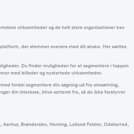
lemstore virksomheder og de helt store organisationer kan
ne platform, der stemmer overens med dit ønske. Her sættes
muligheder. Du finder muligheden for at segmentere i toppen
nnoncer med billeder og nystartede virksomheder.
u med fordel segmentere din søgning ud fra omsætning,
er din interesse, blive sorteret fra, så de ikke forstyrrer
, Aarhus, Brønderslev, Herning, Lolland Falster, Odsherred,