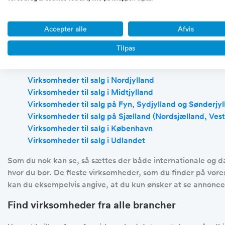
I og med at køber og sælger skaber kontakt til hinanden on
udvikling, at møder i dag kan foregå online. Bor du eksempel
Accepter alle
Afvis
online møde med sælger for at få mere information, inden d
Tilpas
Vi har kategoriseret beliggenhederne i følgende overordne
Virksomheder til salg i Nordjylland
Virksomheder til salg i Midtjylland
Virksomheder til salg på Fyn, Sydjylland og Sønderjy
Virksomheder til salg på Sjælland (Nordsjælland, Vest
Virksomheder til salg i København
Virksomheder til salg i Udlandet
Som du nok kan se, så sættes der både internationale og dan
hvor du bor. De fleste virksomheder, som du finder på vores 
kan du eksempelvis angive, at du kun ønsker at se annonce
Find virksomheder fra alle brancher