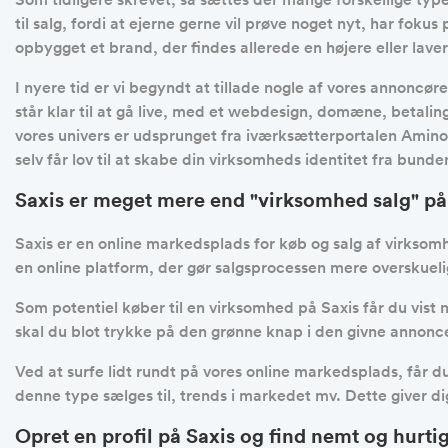
til salg, fordi at ejerne gerne vil prøve noget nyt, har foku
opbygget et brand, der findes allerede en højere eller lav
I nyere tid er vi begyndt at tillade nogle af vores annoncør
står klar til at gå live, med et webdesign, domæne, betal
vores univers er udsprunget fra iværksætterportalen Amino,
selv får lov til at skabe din virksomheds identitet fra bunde
Saxis er meget mere end "virksomhed salg" på
Saxis er en online markedsplads for køb og salg af virksom
en online platform, der gør salgsprocessen mere overskueli
Som potentiel køber til en virksomhed på Saxis får du vis
skal du blot trykke på den grønne knap i den givne annonce
Ved at surfe lidt rundt på vores online markedsplads, får du
denne type sælges til, trends i markedet mv. Dette giver d
Opret en profil på Saxis og find nemt og hurt