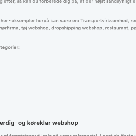
 efter, så kan du forberede dig på, at der højst sandsynligt er
 brancher - eksempler herpå kan være en: Transportvirksomhed
ørfirma, tøj webshop, dropshipping webshop, restaurant, pø
tegorier:
færdig- og køreklar webshop
 af forretninger til salg på vores salgsportal. Langt de flest