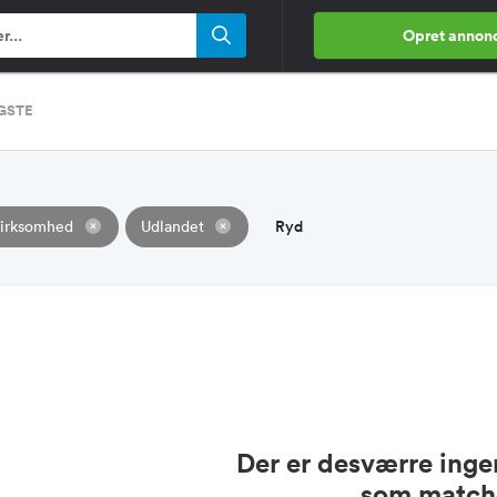
Opret annon
IGSTE
Ryd
virksomhed
Udlandet
Der er desværre ingen
som matche