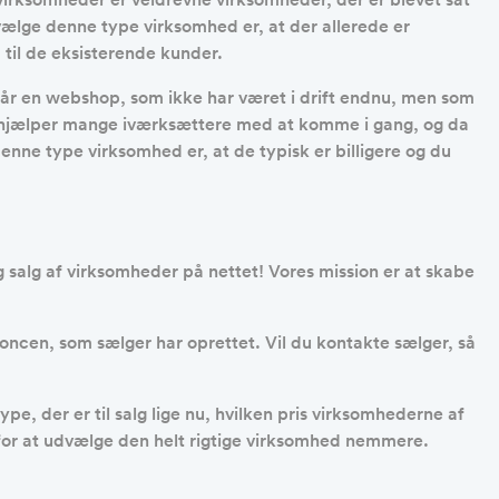
t vælge denne type virksomhed er, at der allerede er
 til de eksisterende kunder.
er får en webshop, som ikke har været i drift endnu, men som
te hjælper mange iværksættere med at komme i gang, og da
enne type virksomhed er, at de typisk er billigere og du
 salg af virksomheder på nettet! Vores mission er at skabe
ncen, som sælger har oprettet. Vil du kontakte sælger, så
pe, der er til salg lige nu, hvilken pris virksomhederne af
n for at udvælge den helt rigtige virksomhed nemmere.