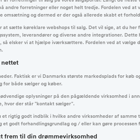
s på andre forretninger eller noget helt tredje. Fordelen ved a
ere omsætning og dermed er der også allerede skabt et forhold
er at sætte køreklare webshops til salg. Det vil sige, at du h
ingssystem, leverandører og diverse andre integrationer. Det
 så elsker vi at hjælpe iværksættere. Fordelen ved at vælge d
n.
 nettet
heder. Faktisk er vi Danmarks største markedsplads for køb og
g for både sælger og køber.
t nødvendige oplysninger på den pågældende virksomhed i anno
, hvor der står "kontakt sælger".
 et rigtig godt indblik i hvilke andre virksomheder af samme ty
ig et godt forhandlingsgrundlag og / eller kan gøre processe
igt frem til din drømmevirksomhed