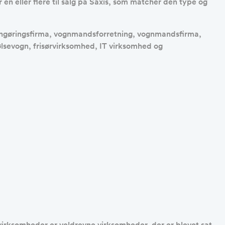
 en eller flere til salg på Saxis, som matcher den type og
, rengøringsfirma, vognmandsforretning, vognmandsfirma,
lsevogn, frisørvirksomhed, IT virksomhed og
e virksomheder er veldrevne virksomheder, der er blevet sat