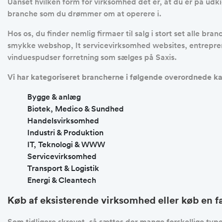
Uanset hvilken form for virksomhed det er, at du er på udkig
branche som du drømmer om at operere i.
Hos os, du finder nemlig firmaer til salg i stort set alle
smykke webshop, It servicevirksomhed websites, entrepren
vinduespudser forretning som sælges på Saxis.
Vi har kategoriseret brancherne i følgende overordnede ka
Bygge & anlæg
Biotek, Medico & Sundhed
Handelsvirksomhed
Industri & Produktion
IT, Teknologi & WWW
Servicevirksomhed
Transport & Logistik
Energi & Cleantech
Køb af eksisterende virksomhed eller køb en 
Som tidligere skrevet, så sættes der mange forskellige typer