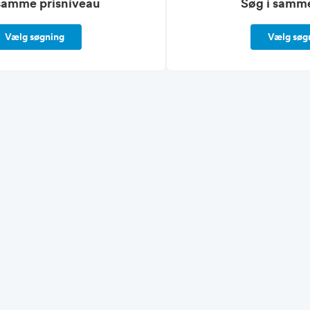
samme prisniveau
Søg i samm
Vælg søgning
Vælg søg