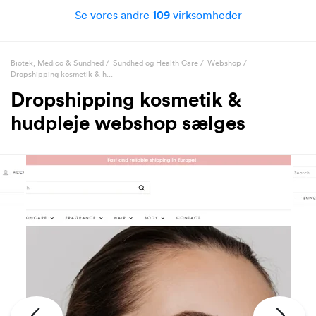
Se vores andre
109
virksomheder
Biotek, Medico & Sundhed
/
Sundhed og Health Care
/
Webshop
/
Dropshipping kosmetik & h...
Dropshipping kosmetik &
hudpleje webshop sælges