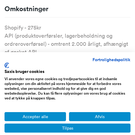
Omkostninger
Shopify - 275kr
API (produktoverførsler, lagerbeholdning og
ordreroverførsel) - omtrent 2.000 årligt, afhængigt
af ønsket API
Fortrolighedspolitik
Alternativt digital adresse - 250kr månedligt
Der er blevet brugt 15.000 kroner for at etablere
Saxis bruger cookies
sin egen API, hvilket også medfølger i handel.
Vi anvender vores egne cookies og tredjepartscookies til at indsamle
oplysninger om din aktivitet på vores hjemmeside for at forbedre vores
websted, vise personaliseret indhold og for at give dig en god
webstedsoplevelse. Du kan få flere oplysninger om vores brug af cookies
ved at tykke på knappen tilpas.
Vær opmærksom på at dette er en nyopstartet
webshop, hvilket vil sige at der også skal sættes et
budget for en markedsføringsstrategi.
Accepter alle
Afvis
Tilpas