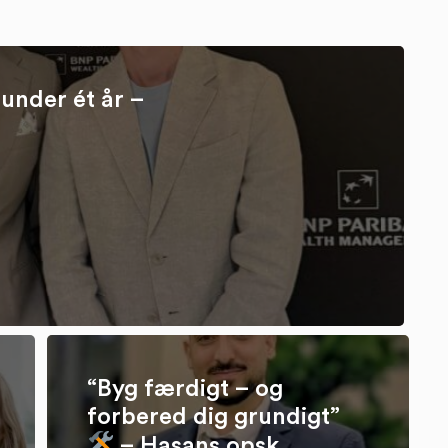
under ét år –
“Byg færdigt – og
forbered dig grundigt”
– Hasans opsk...