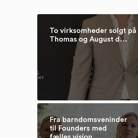
To virksomheder solgt på 
Thomas og August d...
Fra barndomsveninder
til Founders med
fælles vision