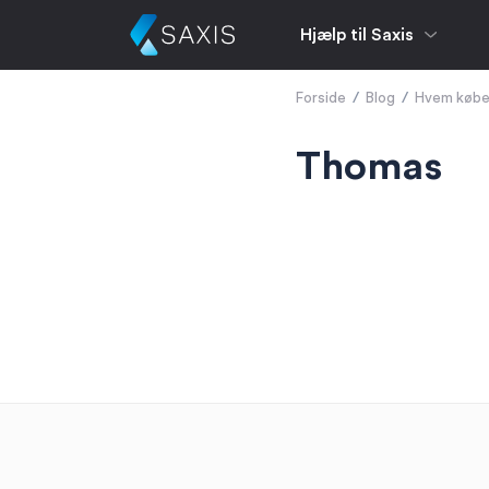
Hjælp til Saxis
Forside
/
Blog
/
Hvem køber
Thomas