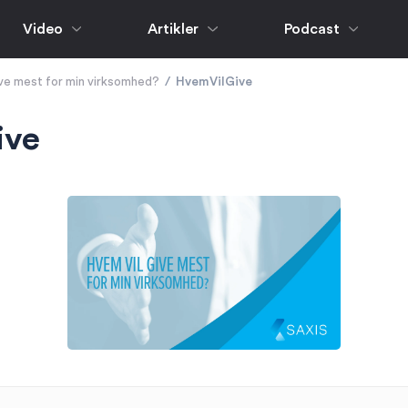
Video
Artikler
Podcast
ive mest for min virksomhed?
/
HvemVilGive
ive