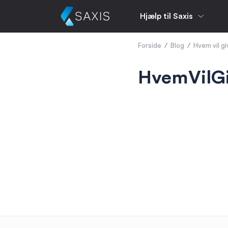
Hjælp til Saxis
Forside
/
Blog
/
Hvem vil g
HvemVilG