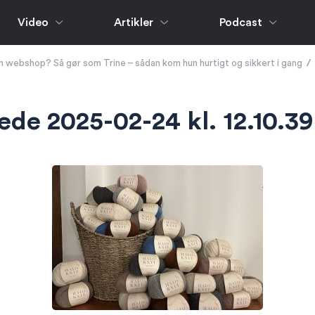
Video
Artikler
Podcast
en webshop? Så gør som Trine – sådan kom hun hurtigt og sikkert i gang
/
de 2025-02-24 kl. 12.10.39