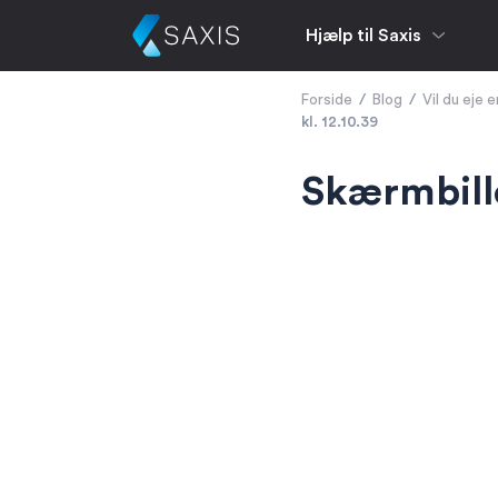
Hjælp til Saxis
Forside
/
Blog
/
Vil du eje 
kl. 12.10.39
Skærmbille