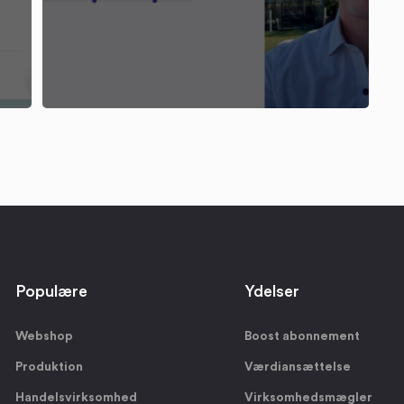
Populære
Ydelser
Webshop
Boost abonnement
Produktion
Værdiansættelse
Handelsvirksomhed
Virksomhedsmægler