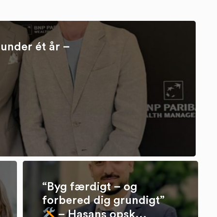
under ét år –
“Byg færdigt – og
forbered dig grundigt”
– Hasans opsk...