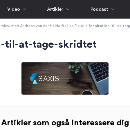
Video
Artikler
Podcast
erview med Andreas von der Heide fra Les Deux
/
inspiration-til-at-tag
-til-at-tage-skridtet
Artikler som også interessere dig