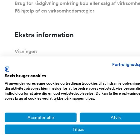
Brug for rådgivning omkring køb eller salg af virksomh
Få hjælp af en virksomhedsmægler
Ekstra information
Visninger:
Sælger kontaktet:
Fortrolighedsp
Saxis bruger cookies
Følger annoncen:
Vi anvender vores egne cookies og tredjepartscookies til at indsamle oplysnin
din aktivitet på vores hjemmeside for at forbedre vores websted, vise personali
Annonce id-nummer:
indhold og for at give dig en god webstedsoplevelse. Du kan få flere oplysning
vores brug af cookies ved at tykke på knappen tilpas.
Omsætnings status:
Årsag til salg:
Accepter alle
Afvis
Annonce oprettet den:
Tilpas