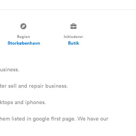
Region
Inkluderer
Storkøbenhavn
Butik
usiness.
r sell and repair business.
sktops and iphones.
them listed in google first page. We have our