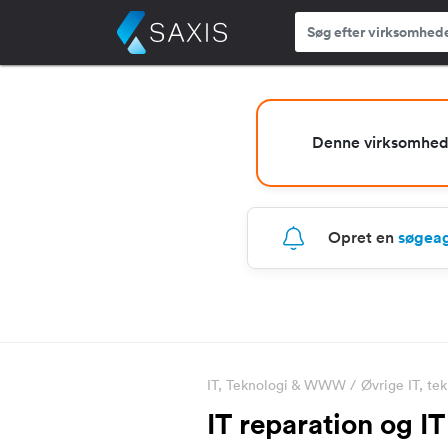
Denne virksomhed e
Opret en
søgea
IT, Teknologi & WWW
/
Øvrige IT, t
IT reparation og I