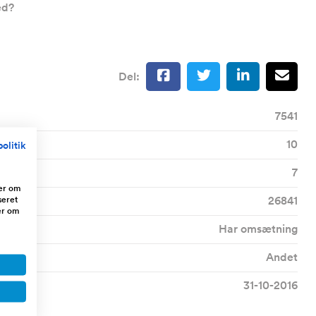
ed?
Del:
7541
10
olitik
7
ger om
seret
26841
er om
Har omsætning
Andet
31-10-2016