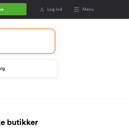
Log ind
Menu
ce
alg
ke butikker