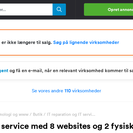
Opret annon
r ikke længere til salg.
Søg på lignende virksomheder
gent
og få en e-mail, når en relevant virksomhed kommer til s
Se vores andre
110
virksomheder
eknologi og www
/
Butik
/
IT reparation og IT servi...
T service med 8 websites og 2 fysis