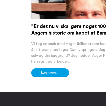
”Er det nu vi skal gøre noget 1
Asgers historie om købet af Ba
Vi tog en snak med Asger (billede) som ha
år i it-branchen tager Danny springet: “Je
selv og din baggrund? Jeg hedder Asger Kra
herretøj, og arbejder…
Læs mere…