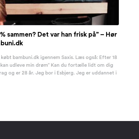
00% sammen? Det var han frisk på” – Hør
mbuni.dk
r købt bambuni.dk igennem Saxis. Læs også: Efter 18
g kan udleve min drøm” Kan du fortælle lidt om dig
g og er 28 år. Jeg bor i Esbjerg. Jeg er uddannet i