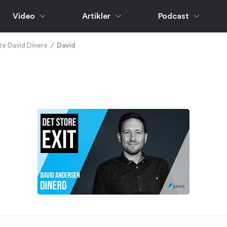
Video
Artikler
Podcast
te David Dinero
/
David