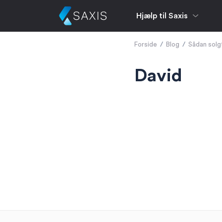
Hjælp til Saxis
Forside
/
Blog
/
Sådan solg
David