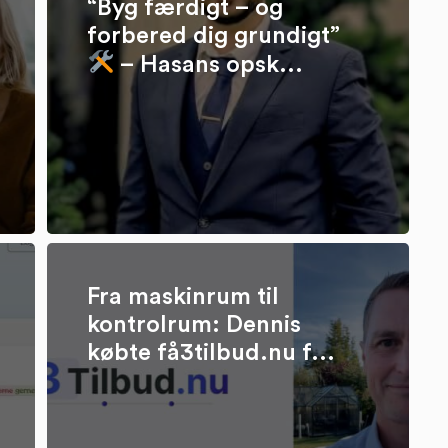
“Byg færdigt – og
forbered dig grundigt”
– Hasans opsk...
Fra maskinrum til
kontrolrum: Dennis
købte få3tilbud.nu f...