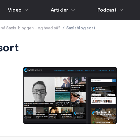
Video
Artikler
Podcast
 på Saxis-bloggen – og hvad så?
/
Saxisblog sort
sort