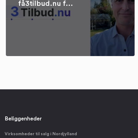
få3tilbud.nu f...
Beliggenheder
Virksomheder til salg i Nordjylland